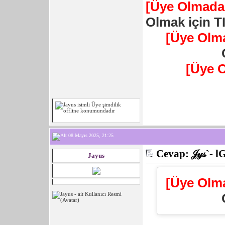
[Üye Olmadan
Olmak için T
[Üye Olm
[Üye 
08 Mayıs 2025, 21:25
Cevap: 𝒥𝓎𝓈`- l
Jayus
[Üye Olm
___________