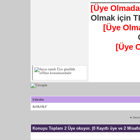
[Üye Olmadan
Olmak için T
[Üye Olm
[Üye 
Etiketler
&#&#&#`
«
önce
Konuyu Toplam 2 Üye okuyor.
(0 Kayıtlı üye ve 2 Misafir