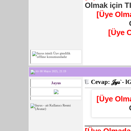
Olmak için T
[Üye Olm
[Üye 
08 Mayıs 2025, 21:19
Cevap: 𝒥𝓎𝓈`- l
Jayus
[Üye Olm
___________