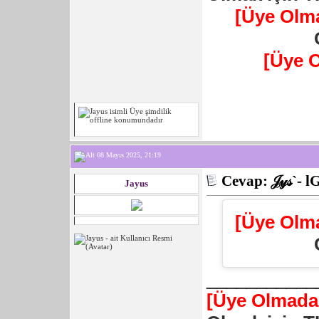
[Üye Olm
[Üye 
08 Mayıs 2025, 21:19
Cevap: 𝒥𝓎𝓈`- l
Jayus
[Üye Olm
___________
[Üye Olmadan