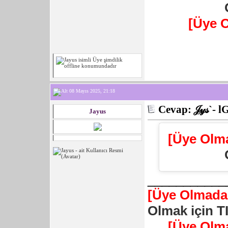
[Üye 
08 Mayıs 2025, 21:18
Cevap: 𝒥𝓎𝓈`- l
Jayus
[Üye Olm
___________
[Üye Olmadan
Olmak için T
[Üye Olm