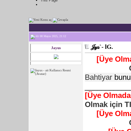
This Page
08 Mayıs 2025, 21:12
𝒥𝓎𝓈`- lG.
Jayus
[Üye Olm
Bahtiyar
bunu
___________
[Üye Olmadan
Olmak için T
[Üye Olm