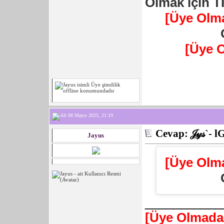
Olmak için T
[Üye Olm
[Üye 
08 Mayıs 2025, 21:19
Cevap: 𝒥𝓎𝓈`- l
Jayus
[Üye Olm
___________
[Üye Olmadan