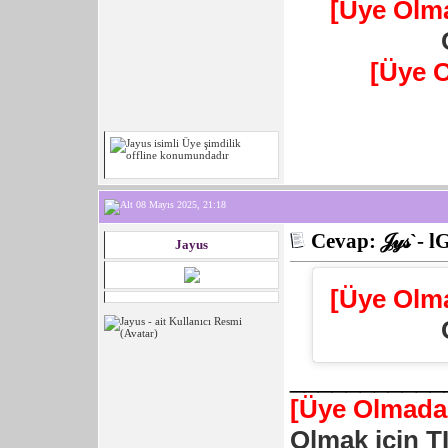
[Üye Olm
[Üye 
08 Mayıs 2025, 21:18
Cevap: 𝒥𝓎𝓈`- l
Jayus
[Üye Olm
___________
[Üye Olmadan
Olmak için T