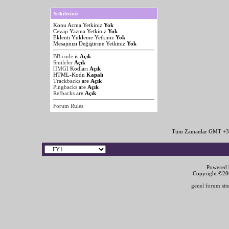
Yetkileriniz
Konu Acma Yetkiniz
Yok
Cevap Yazma Yetkiniz
Yok
Eklenti Yükleme Yetkiniz
Yok
Mesajınızı Değiştirme Yetkiniz
Yok
BB code
is
Açık
Smileler
Açık
[IMG]
Kodları
Açık
HTML-Kodu
Kapalı
Trackbacks
are
Açık
Pingbacks
are
Açık
Refbacks
are
Açık
Forum Rules
Tüm Zamanlar GMT +3 
Powered b
Copyright ©2000
genel forum site