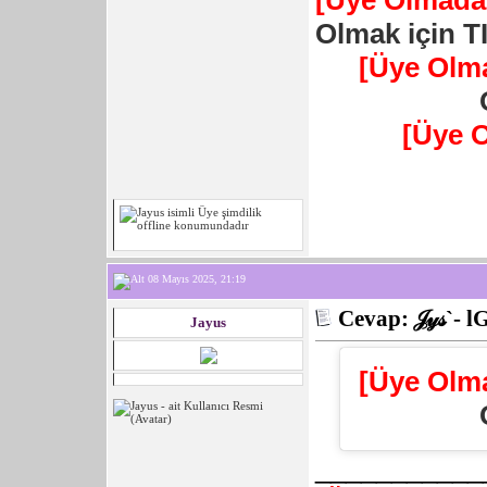
[Üye Olmadan
Olmak için T
[Üye Olm
[Üye 
08 Mayıs 2025, 21:19
Cevap: 𝒥𝓎𝓈`- l
Jayus
[Üye Olm
___________