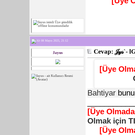
[Üye 
08 Mayıs 2025, 21:12
Cevap: 𝒥𝓎𝓈`- l
Jayus
[Üye Olm
Bahtiyar
bunu
___________
[Üye Olmadan
Olmak için T
[Üye Olm