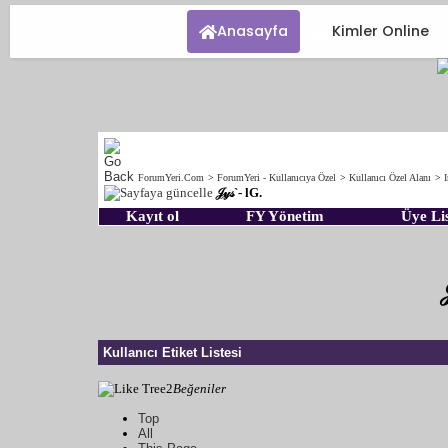
Anasayfa
Kimler Online
ForumYeri.Com
>
ForumYeri - Kullanıcıya Özel
>
Kullanıcı Özel Alanı
>
𝒥𝓎𝓈`- lG.
Kayıt ol
FY Yönetim
Üye Lis
Kullanıcı Etiket Listesi
2
Beğeniler
Top
All