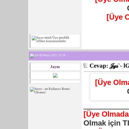
[Üye 
08 Mayıs 2025, 21:18
Cevap: 𝒥𝓎𝓈`- l
Jayus
[Üye Olm
___________
[Üye Olmadan
Olmak için T