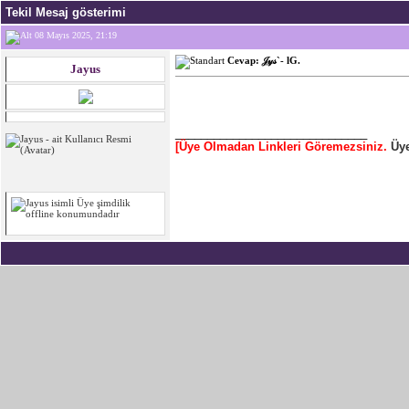
Tekil Mesaj gösterimi
08 Mayıs 2025, 21:19
Cevap: 𝒥𝓎𝓈`- lG.
Jayus
______________________________
[Üye Olmadan Linkleri Göremezsiniz.
Üye