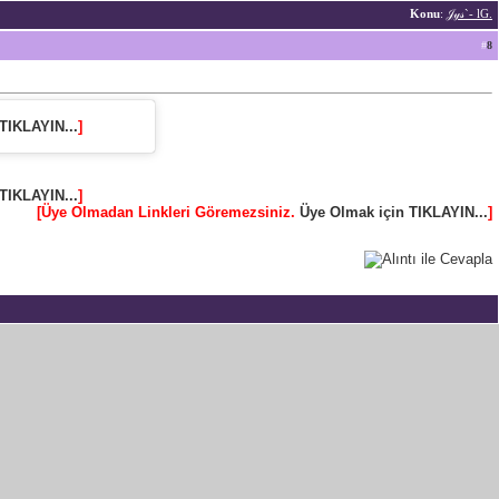
Konu
:
𝒥𝓎𝓈`- lG.
#
8
TIKLAYIN...
]
TIKLAYIN...
]
[Üye Olmadan Linkleri Göremezsiniz.
Üye Olmak için TIKLAYIN...
]