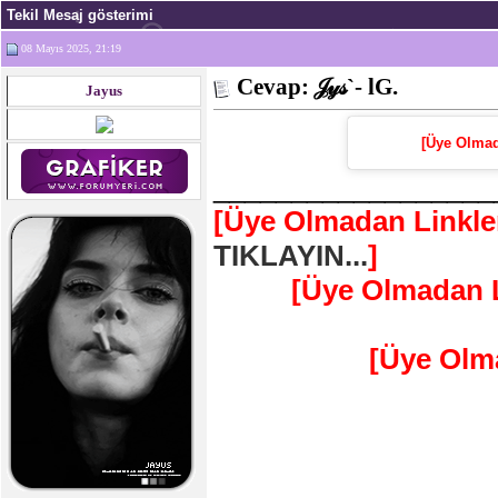
Tekil Mesaj gösterimi
08 Mayıs 2025, 21:19
Cevap: 𝒥𝓎𝓈`- lG.
Jayus
[Üye Olmad
__________________
[Üye Olmadan Linkle
TIKLAYIN...
]
[Üye Olmadan L
[Üye Olm