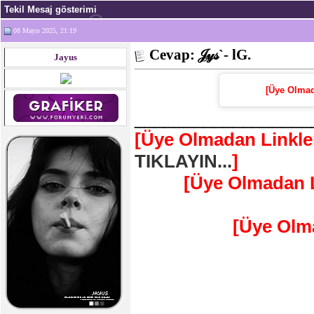
Tekil Mesaj gösterimi
08 Mayıs 2025, 21:19
Cevap: 𝒥𝓎𝓈`- lG.
Jayus
[Üye Olmad
__________________
[Üye Olmadan Linkle
TIKLAYIN...
]
[Üye Olmadan L
[Üye Olm