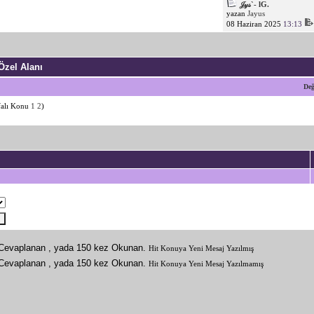
𝒥𝓎𝓈`- lG.
yazan
Jayus
08 Haziran 2025
13:13
 Özel Alanı
Değ
1
2
)
Hit Konuya Yeni Mesaj Yazılmış
Hit Konuya Yeni Mesaj Yazılmamış