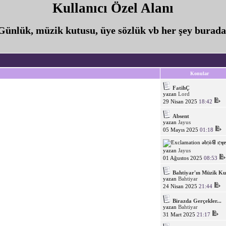
Kullanıcı Özel Alanı
Günlük, müzik kutusu, üye sözlük vb her şey burada
Konular
FatihÇ
yazan
Lord
29 Nisan 2025
18:42
Absent
yazan
Jayus
05 Mayıs 2025
01:18
ǝbןö
yazan
Jayus
01 Ağustos 2025
08:53
Bahtiyar'ın Müzik Ku
yazan
Bahtiyar
24 Nisan 2025
21:44
Birazda Gerçekler...
yazan
Bahtiyar
31 Mart 2025
21:17