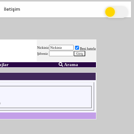
İletişim
Nickiniz
Beni hatırla
Şifreniz
ajlar
Arama
k