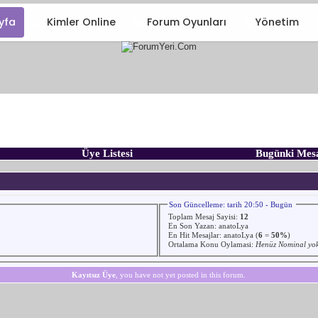
yfa
Kimler Online
Forum Oyunları
Yönetim
Üye Listesi
Bugünki Mes
Son Güncelleme: tarih 20:50 - Bugün
Toplam Mesaj Sayisi:
12
En Son Yazan:
anatoLya
En Hit Mesajlar:
anatoLya
(
6
=
50%
)
Ortalama Konu Oylamasi:
Henüz Nominal yo
Kayıtsız Üye
, you have not yet posted in this forum.