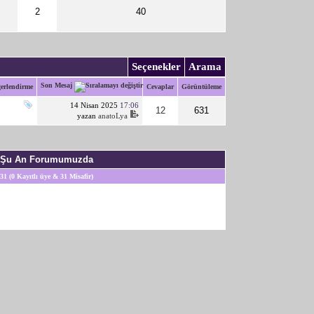
2
40
Seçenekler
Arama
Son Mesaj
erlendirme
Cevaplar
Görüntüleme
14 Nisan 2025
17:06
12
631
yazan
anatoLya
Şu An Forumumuzda
31 (0 Kayıtlı üye & 31 Misafir)