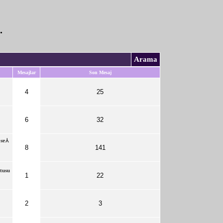
.
Arama
Mesajlar
Son Mesaj
4
25
6
32
ꓭ ıןʞɐsɐ⅄
8
141
tusu
1
22
2
3