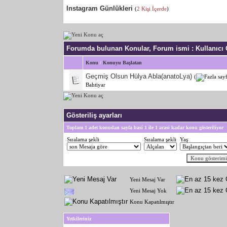
Instagram Günlükleri
(
2 Kişi İçerde
)
Forumda bulunan Konular, Forum ismi
: Kullanıcı
Konu
/
Konuyu Başlatan
Geçmiş Olsun Hülya Abla(anatoLya)
(
Bahtiyar
Gösteriliş ayarları
Toplam 1 adet konudan sayfa basi 1 ile 1 arasi kadar konu gösteriliyor
Sıralama şekli
Sıralama şekli
Yaş
Yeni Mesaj Var
Yeni Mesaj Yok
Konu Kapatılmıştır
Yetkileriniz