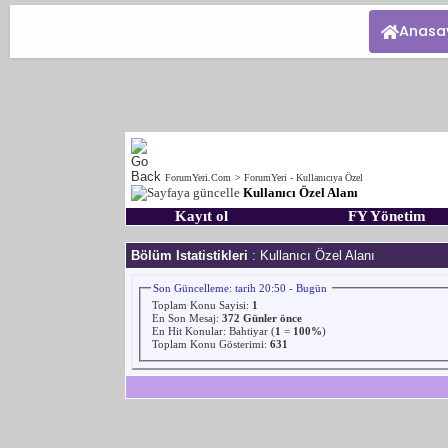
Anasa
ForumYeri.Com
>
ForumYeri - Kullanıcıya Özel
Kullanıcı Özel Alanı
Kayıt ol
FY Yönetim
Bölüm Istatistikleri
: Kullanıcı Özel Alanı
Son Güncelleme: tarih 20:50 - Bugün
Toplam Konu Sayisi:
1
En Son Mesaj
:
372 Günler önce
En Hit Konular:
Bahtiyar
(
1
=
100%
)
Toplam Konu Gösterimi:
631