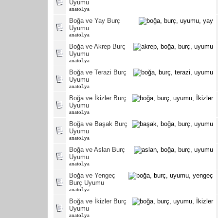
Uyumu
anatoLya
Boğa ve Yay Burç
Uyumu
anatoLya
Boğa ve Akrep Burç
Uyumu
anatoLya
Boğa ve Terazi Burç
Uyumu
anatoLya
Boğa ve İkizler Burç
Uyumu
anatoLya
Boğa ve Başak Burç
Uyumu
anatoLya
Boğa ve Aslan Burç
Uyumu
anatoLya
Boğa ve Yengeç
Burç Uyumu
anatoLya
Boğa ve İkizler Burç
Uyumu
anatoLya