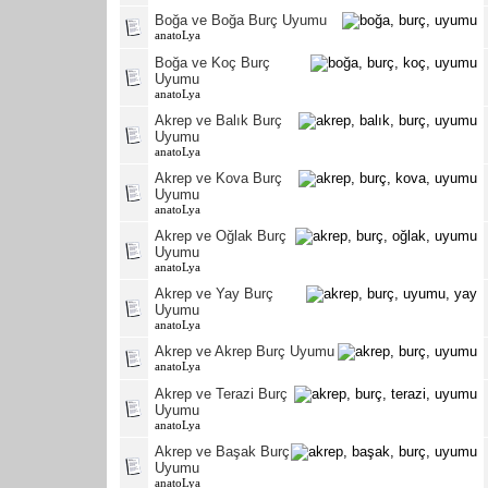
Boğa ve Boğa Burç Uyumu
anatoLya
Boğa ve Koç Burç
Uyumu
anatoLya
Akrep ve Balık Burç
Uyumu
anatoLya
Akrep ve Kova Burç
Uyumu
anatoLya
Akrep ve Oğlak Burç
Uyumu
anatoLya
Akrep ve Yay Burç
Uyumu
anatoLya
Akrep ve Akrep Burç Uyumu
anatoLya
Akrep ve Terazi Burç
Uyumu
anatoLya
Akrep ve Başak Burç
Uyumu
anatoLya