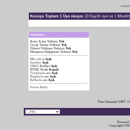
«
önce
Konuyu Toplam 1 Üye okuyor.
(0 Kayıtlı üye ve 1 Misafir)
Yetkileriniz
Konu Acma Yetkiniz
Yok
Cevap Yazma Yetkiniz
Yok
Eklenti Yükleme Yetkiniz
Yok
Mesajınızı Değiştirme Yetkiniz
Yok
BB code
is
Açık
Smileler
Açık
[IMG]
Kodları
Açık
HTML-Kodu
Kapalı
Trackbacks
are
Açık
Pingbacks
are
Açık
Refbacks
are
Açık
Forum Rules
Tüm Zamanlar GMT +3 
Powered b
Copyright ©2000