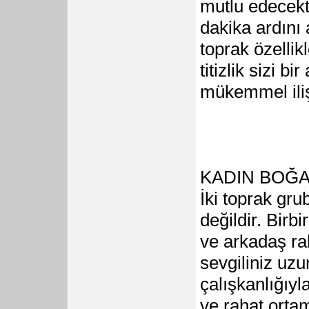
mutlu edecekt
dakika ardını 
toprak özellikl
titizlik sizi b
mükemmel ilişk
KADIN BOĞA
İki toprak gr
değildir. Birb
ve arkadaş rah
sevgiliniz uzun
çalışkanlığıyl
ve rahat ortam