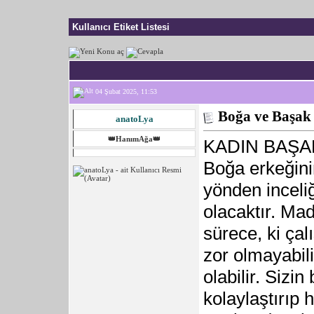
Kullanıcı Etiket Listesi
04 Şubat 2025, 11:53
Boğa ve Başa
anatoLya
👑HanımAğa👑
KADIN BAŞA
Boğa erkeğini
yönden inceliğ
olacaktır. Mad
sürece, ki çal
zor olmayabili
olabilir. Sizin
kolaylaştırıp 