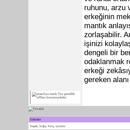
ruhunu, arzu v
erkeğinin mek
mantık anlayış
zorlaşabilir.
işinizi kolayl
dengeli bir be
odaklanmak ro
erkeği zekâsı
gereken alanı
Etiketler
başak
,
boğa
,
burç
,
uyumu