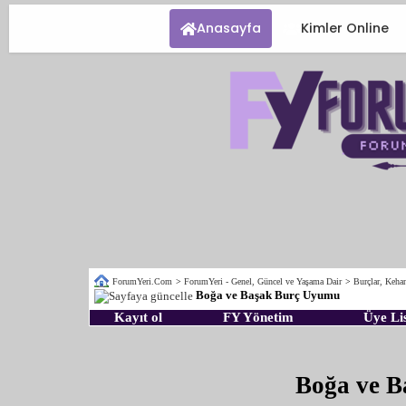
Anasayfa
Kimler Online
ForumYeri.Com
>
ForumYeri - Genel, Güncel ve Yaşama Dair
>
Burçlar, Kehan
Boğa ve Başak Burç Uyumu
Kayıt ol
FY Yönetim
Üye Lis
Boğa ve 