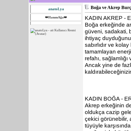
Boğa ve Akrep Bur
anatoLya
KADIN AKREP -
👑HanımAğa👑
Boğa erkeğinde ara
güveni, sadakati, b
ihtiyaç duyduğunuz
sabırlıdır ve kolay
tamamlayan enerji
refahı, sağlamlığı ve
Ancak yine de fazl
kaldırabileceğinizi
KADIN BOĞA - 
Akrep erkeğinin de
oldukça cazip gele
çekici görünebilir
tüyüyle karşısında