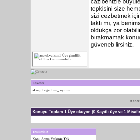
cazibenizle büyüle
tepkisini size he
sizi cezbetmek için
taktı mı, ya benim
oldukça zor olabili
bırakmamak konusu
güvenebilirsiniz.
Etiketler
akrep
,
boğa
,
burç
,
uyumu
«
önce
Konuyu Toplam 1 Üye okuyor.
(0 Kayıtlı üye ve 1 Misafir
Yetkileriniz
Konu Acma Yetkiniz
Yok