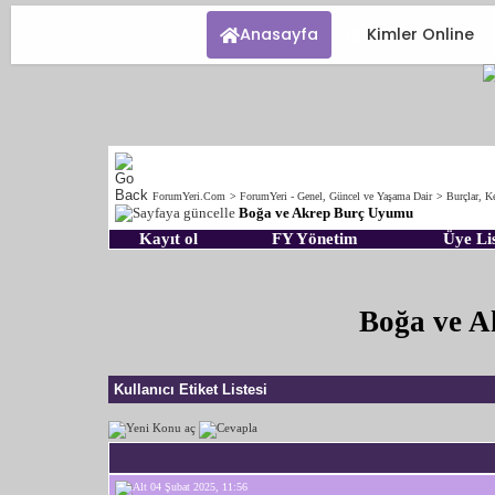
Anasayfa
Kimler Online
ForumYeri.Com
>
ForumYeri - Genel, Güncel ve Yaşama Dair
>
Burçlar, Ke
Boğa ve Akrep Burç Uyumu
Kayıt ol
FY Yönetim
Üye Lis
Boğa ve 
Kullanıcı Etiket Listesi
04 Şubat 2025, 11:56