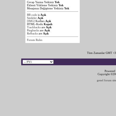
Cevap Yazma Yetkiniz
Yok
Eklenti Yükleme Yetkiniz
Yok
Mesajınızı Değiştirme Yetkiniz
Yok
BB code
is
Açık
Smileler
Açık
[IMG]
Kodları
Açık
HTML-Kodu
Kapalı
Trackbacks
are
Açık
Pingbacks
are
Açık
Refbacks
are
Açık
Forum Rules
Tüm Zamanlar GMT +3 
Powered b
Copyright ©2000
genel forum site