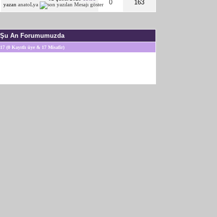
0
163
yazan
anatoLya
Şu An Forumumuzda
17 (0 Kayıtlı üye & 17 Misafir)