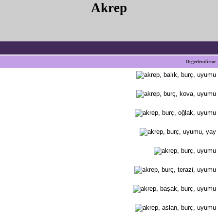
Akrep
Değerlendirme