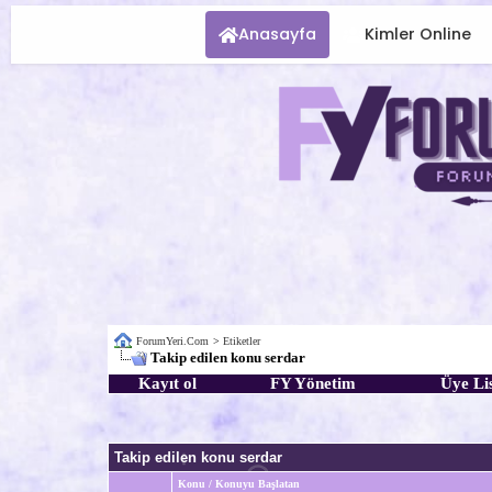
Anasayfa
Kimler Online
ForumYeri.Com
>
Etiketler
Takip edilen konu serdar
Kayıt ol
FY Yönetim
Üye Lis
Takip edilen konu serdar
Konu / Konuyu Başlatan