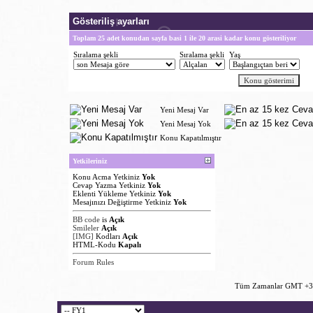
Gösteriliş ayarları
Toplam 25 adet konudan sayfa basi 1 ile 20 arasi kadar konu gösteriliyor
Sıralama şekli
Sıralama şekli
Yaş
Yeni Mesaj Var
Yeni Mesaj Yok
Konu Kapatılmıştır
Yetkileriniz
Konu Acma Yetkiniz
Yok
Cevap Yazma Yetkiniz
Yok
Eklenti Yükleme Yetkiniz
Yok
Mesajınızı Değiştirme Yetkiniz
Yok
BB code
is
Açık
Smileler
Açık
[IMG]
Kodları
Açık
HTML-Kodu
Kapalı
Forum Rules
Tüm Zamanlar GMT +3 