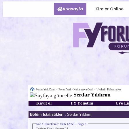
Anasayfa
Kimler Online
ForumYeri.Com
>
ForumYeri - Kullanıcıya Özel
>
Üyelerin Kaleminden
Serdar Yıldırım
Kayıt ol
FY Yönetim
Üye Lis
Bölüm Istatistikleri
: Serdar Yıldırım
Son Güncelleme: tarih 18:59 - Bugün
Toplam Konu Sayisi:
25