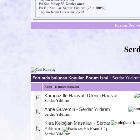
En Son Mesaj
:
53 Günler önce
En Hit Konular:
Serdar Yıldırım
(
25
=
100%
)
Toplam Konu Gösterimi:
7,708
Kayıtsız Üye
, yo
Serd
Forumda bulunan Konular, Forum ismi
: Serdar Yıldırım
Konu
/
Konuyu Başlatan
Karagöz İle Hacivat: Dilenci Hacivat
Serdar Yıldırım
Anne Güvercin - Serdar Yıldırım
Serdar Yıldırım
Kısa Keloğlan Masalları - Serdar
Yıldırım
(
1
2
)
Serdar Yıldırım