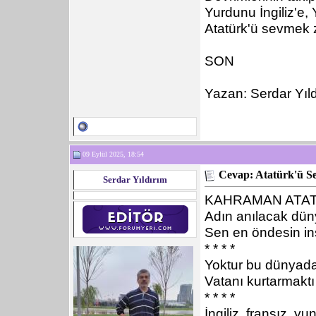
Yurdunu İngiliz'e
Atatürk'ü sevmek 
SON
Yazan: Serdar Yıld
09 Eylül 2025, 18:54
Cevap: Atatürk'ü S
Serdar Yıldırım
KAHRAMAN ATA
Adın anılacak dü
Sen en öndesin in
* * * *
Yoktur bu dünyada
Vatanı kurtarmaktı 
* * * *
İngiliz, fransız, yu