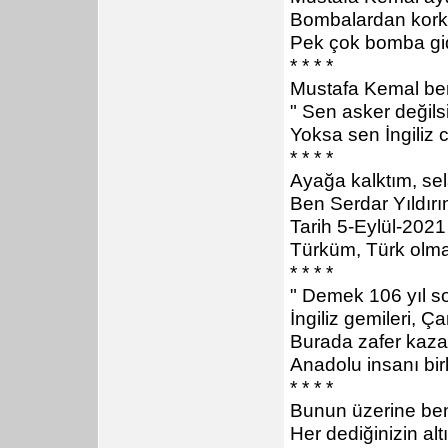
Bombalardan kork
Pek çok bomba gid
* * * *
Mustafa Kemal beni f
" Sen asker değils
Yoksa sen İngiliz
* * * *
Ayağa kalktım, se
Ben Serdar Yıldır
Tarih 5-Eylül-202
Türküm, Türk olm
* * * *
" Demek 106 yıl s
İngiliz gemileri, 
Burada zafer kaza
Anadolu insanı bir
* * * *
Bunun üzerine ben
Her dediğinizin al