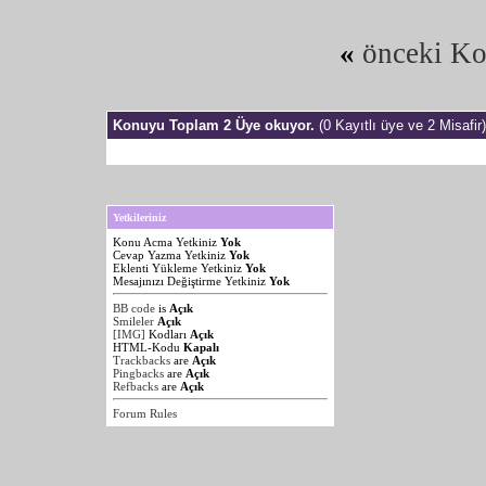
«
önceki K
Konuyu Toplam 2 Üye okuyor.
(0 Kayıtlı üye ve 2 Misafir)
Yetkileriniz
Konu Acma Yetkiniz
Yok
Cevap Yazma Yetkiniz
Yok
Eklenti Yükleme Yetkiniz
Yok
Mesajınızı Değiştirme Yetkiniz
Yok
BB code
is
Açık
Smileler
Açık
[IMG]
Kodları
Açık
HTML-Kodu
Kapalı
Trackbacks
are
Açık
Pingbacks
are
Açık
Refbacks
are
Açık
Forum Rules