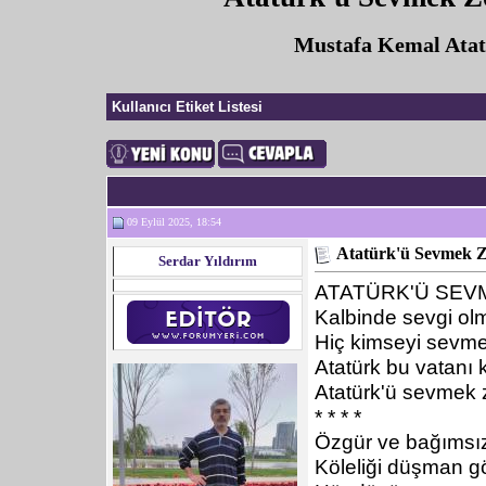
Mustafa Kemal Atatü
Kullanıcı Etiket Listesi
09 Eylül 2025, 18:54
Atatürk'ü Sevmek Z
Serdar Yıldırım
ATATÜRK'Ü SEV
Kalbinde sevgi ol
Hiç kimseyi sevm
Atatürk bu vatanı k
Atatürk'ü sevmek 
* * * *
Özgür ve bağımsı
Köleliği düşman g