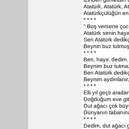
Atatürk, Atatürk, A
Atatürkçülüğün en
* * * *
" Boş versene çoc
Atatürk senin haya
Sen Atatürk dedik
Beynin buz tutmuş
* * * *
Ben, hayır, dedim.
Beynim buz tutmaz
Ben Atatürk dedik
Beynim aydınlanır, 
* * * *
Elli yıl geçti arada
Doğduğum eve gitt
Dut ağacı çok bü
Dünyanın tabanına
* * * *
Dedim, dut ağacı g