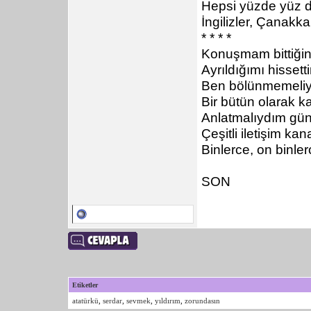
Hepsi yüzde yüz d
İngilizler, Çanakk
* * * *
Konuşmam bittiğin
Ayrıldığımı hisset
Ben bölünmemeliy
Bir bütün olarak k
Anlatmalıydım gü
Çeşitli iletişim kan
Binlerce, on binle
SON
Etiketler
atatürkü
,
serdar
,
sevmek
,
yıldırım
,
zorundasın