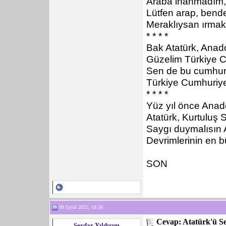
Araba inanmadım,
Lütfen arap, bend
Meraklıysan ırmak
* * * *
Bak Atatürk, Anad
Güzelim Türkiye C
Sen de bu cumhuri
Türkiye Cumhuriye
* * * *
Yüz yıl önce Anad
Atatürk, Kurtuluş 
Saygı duymalısın A
Devrimlerinin en 
SON
09 Eylül 2025, 18:56
Cevap: Atatürk'ü S
Serdar Yıldırım