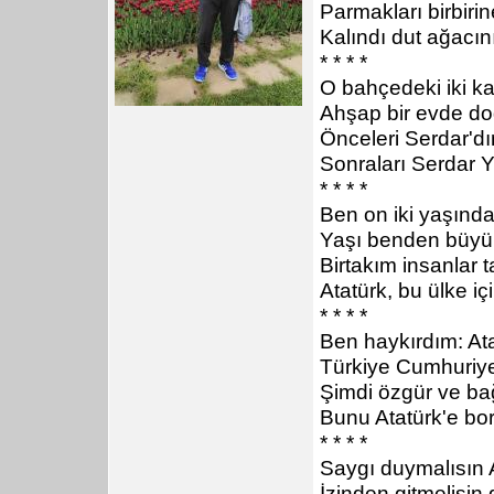
Parmakları birbiri
Kalındı dut ağacın
* * * *
O bahçedeki iki kat
Ahşap bir evde d
Önceleri Serdar'd
Sonraları Serdar Y
* * * *
Ben on iki yaşınd
Yaşı benden büyü
Birtakım insanlar t
Atatürk, bu ülke iç
* * * *
Ben haykırdım: Ata
Türkiye Cumhuriyet
Şimdi özgür ve ba
Bunu Atatürk'e bo
* * * *
Saygı duymalısın 
İzinden gitmelisin 