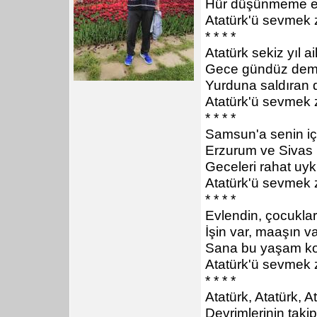
Hür düşünmeme en
Atatürk'ü sevmek 
* * * *
Atatürk sekiz yıl ai
Gece gündüz demed
Yurduna saldıran d
Atatürk'ü sevmek 
* * * *
Samsun'a senin içi
Erzurum ve Sivas k
Geceleri rahat uy
Atatürk'ü sevmek 
* * * *
Evlendin, çocuklar
İşin var, maaşın va
Sana bu yaşam kol
Atatürk'ü sevmek 
* * * *
Atatürk, Atatürk, A
Devrimlerinin takip