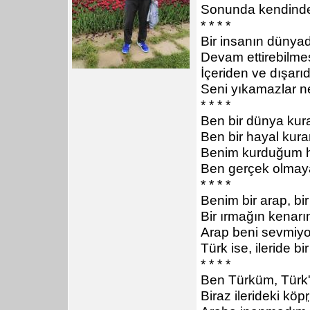
Sonunda kendinde
* * * *
Bir insanın dünya
Devam ettirebilmes
İçeriden ve dışar
Seni yıkamazlar n
* * * *
Ben bir dünya kur
Ben bir hayal kura
Benim kurduğum h
Ben gerçek olmaya
* * * *
Benim bir arap, bi
Bir ırmağın kenarı
Arap beni sevmiyor
Türk ise, ileride bi
* * * *
Ben Türküm, Türk'
Biraz ilerideki kö
pr