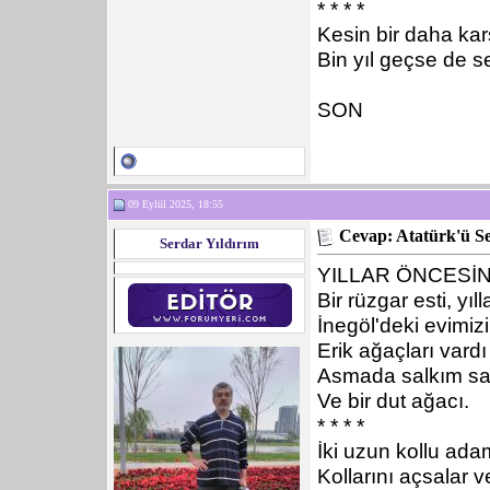
* * * *
Kesin bir daha kar
Bin yıl geçse de s
SON
09 Eylül 2025, 18:55
Cevap: Atatürk'ü S
Serdar Yıldırım
YILLAR ÖNCESİ
Bir rüzgar esti, yı
İnegöl'deki evimi
Erik ağaçları vard
Asmada salkım sa
Ve bir dut ağacı.
* * * *
İki uzun kollu ada
Kollarını açsalar v