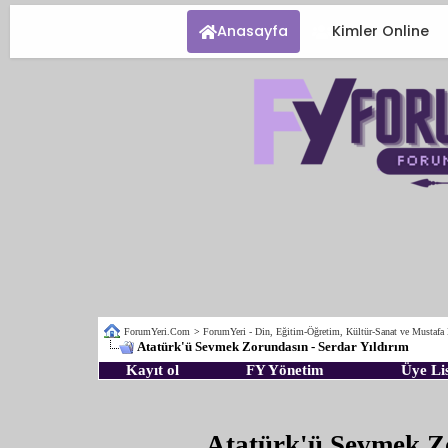
Anasayfa
Kimler Online
ForumYeri.Com
>
ForumYeri - Din, Eğitim-Öğretim, Kültür-Sanat ve Mustafa
Atatürk'ü Sevmek Zorundasın - Serdar Yıldırım
Kayıt ol
FY Yönetim
Üye Lis
Atatürk'ü Sevmek Zo