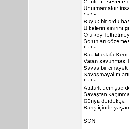
Canlılara sevecen
Unutmamaktır ins
* * * *
Büyük bir ordu ha
Ülkelerin sınırını
O ülkeyi fethetme
Sorunları çözemez
* * * *
Bak Mustafa Kema
Vatan savunması 
Savaş bir cinayetti
Savaşmayalım artı
* * * *
Atatürk demişse d
Savaştan kaçınmal
Dünya durdukça
Barış içinde yaşam
SON