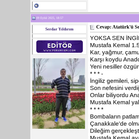
09 Eylül 2025, 18:57
Cevap: Atatürk'ü S
Serdar Yıldırım
YOKSA SEN İNG
Mustafa Kemal 1.5
Kar, yağmur, çamu
Karşı koydu Anado
Yeni nesiller özgü
* * * -
İngiliz gemileri, s
Son nefesini verdi
Onlar biliyordu A
Mustafa Kemal yal
* * * *
Bombaların patlam
Çanakkale'de olma
Dileğim gerçekleşt
Mustafa Kemal aya