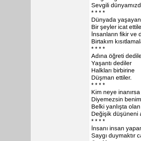
Sevgili dünyamızdı
* * * *
Dünyada yaşayan 
Bir şeyler icat etti
İnsanların fikir ve
Birtakım kısıtlamal
* * * *
Adına öğreti dedil
Yaşantı dediler
Halkları birbirine
Düşman ettiler.
* * * *
Kim neye inanırsa
Diyemezsin benim
Belki yanlışta ola
Değişik düşüneni 
* * * *
İnsanı insan yapan
Saygı duymaktır c