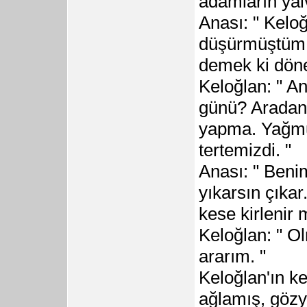
adamların yal
Anası: " Kelo
düşürmüştüm.
demek ki dön
Keloğlan: " A
günü? Aradan 
yapma. Yağmur
tertemizdi. "
Anası: " Beni
yıkarsın çıkar.
kese kirlenir 
Keloğlan: " O
ararım. "
Keloğlan'ın k
ağlamış, göz