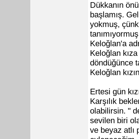
Dükkanın önü
başlamış. Ge
yokmuş, çünkü
tanımıyormuş.
Keloğlan'a ad
Keloğlan kıza 
döndüğünce tar
Keloğlan kızı
Ertesi gün kı
Karşılık bekle
olabilirsin. "
sevilen biri 
ve beyaz atlı