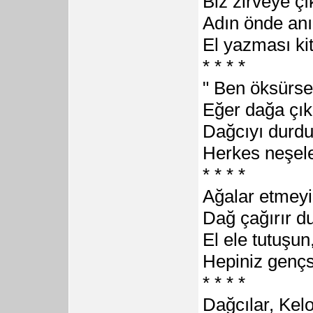
Biz zirveye ç
Adın önde anı
El yazması kit
* * * *
" Ben öksürse
Eğer dağa çık
Dağcıyı durdu
Herkes neşelen
* * * *
Ağalar etmeyi
Dağ çağırır d
El ele tutuşun
Hepiniz gençs
* * * *
Dağcılar, Kel