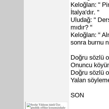
Keloğlan: " P
İtalya'dır. "
Uludağ: " Der
mıdır? "
Keloğlan: " Al
sonra burnu n
Doğru sözlü ol
Onuncu köyün
Doğru sözlü o
Yalan söyleme
SON