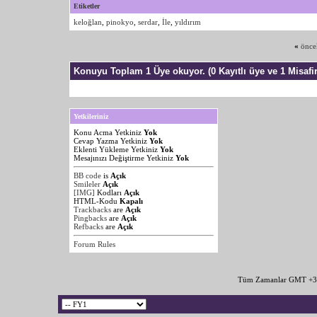
Etiketler
keloğlan
,
pinokyo
,
serdar
,
İle
,
yıldırım
«
önce
Konuyu Toplam 1 Üye okuyor.
(0 Kayıtlı üye ve 1 Misafir
Yetkileriniz
Konu Acma Yetkiniz
Yok
Cevap Yazma Yetkiniz
Yok
Eklenti Yükleme Yetkiniz
Yok
Mesajınızı Değiştirme Yetkiniz
Yok
BB code
is
Açık
Smileler
Açık
[IMG]
Kodları
Açık
HTML-Kodu
Kapalı
Trackbacks
are
Açık
Pingbacks
are
Açık
Refbacks
are
Açık
Forum Rules
Tüm Zamanlar GMT +3 