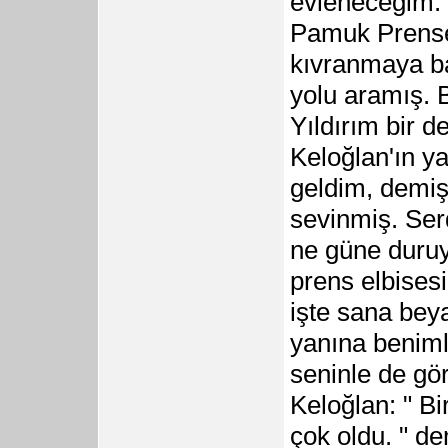
evleneceğim. 
Pamuk Prenses
kıvranmaya baş
yolu aramış. 
Yıldırım bir 
Keloğlan'ın y
geldim, demiş
sevinmiş. Ser
ne güne duruy
prens elbisesi 
işte sana bey
yanına beniml
seninle de gö
Keloğlan: " Bi
çok oldu. " d