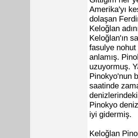
Amerika'yı ke
dolaşan Ferdin
Keloğlan adını
Keloğlan'ın s
fasulye nohut
anlamış. Pin
uzuyormuş. Y
Pinokyo'nun b
saatinde zam
denizlerindeki
Pinokyo deniz
iyi gidermiş.
Keloğlan Pino