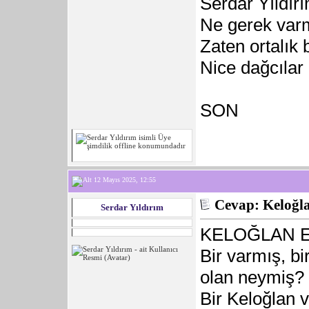
Serdar Yıldır
Ne gerek varm
Zaten ortalık
Nice dağcılar
SON
12 Mayıs 2025, 12:55
Cevap: Keloğla
Serdar Yıldırım
KELOĞLAN 
Bir varmış, b
olan neymiş? S
Bir Keloğlan 