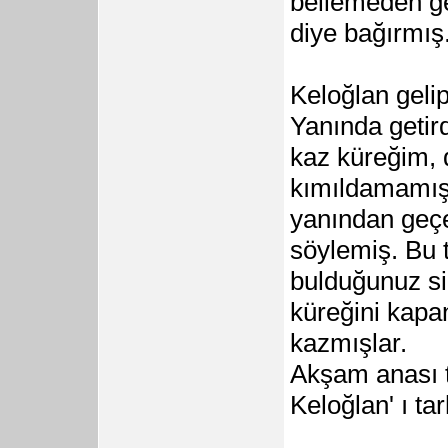
bellemeden ge
diye bağırmış
Keloğlan gelip
Yanında getir
kaz küreğim, 
kımıldamamış.
yanından geçe
söylemiş. Bu 
bulduğunuz si
küreğini kapa
kazmışlar.
Akşam anası t
Keloğlan' ı ta