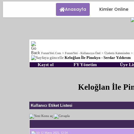
Anasayfa
Kimler Online
ForumYeri.Com
>
ForumYeri - Kullanıcıya Özel
>
Üyelerin Kaleminden
>
Keloğlan İle Pinokyo - Serdar Yıldırım
Kayıt ol
FY Yönetim
Üye Lis
Keloğlan İle Pi
Kullanıcı Etiket Listesi
12 Mayıs 2025, 12:54