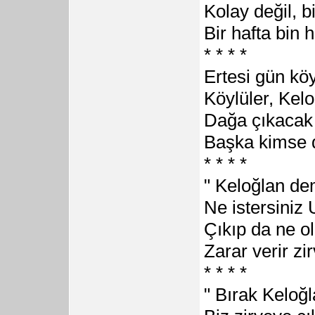
Kolay değil, b
Bir hafta bin 
* * * *
Ertesi gün kö
Köylüler, Kel
Dağa çıkacak
Başka kimse d
* * * *
" Keloğlan de
Ne istersiniz
Çıkıp da ne ol
Zarar verir zi
* * * *
" Bırak Keloğ