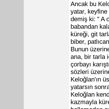
Ancak bu Kelo
yatar, keyfine
demiş ki: " A
babandan kala
küreği, git ta
biber, patlıcan 
Bunun üzerine
ana, bir tarl
çorbayı karışt
sözleri üzerin
Keloğlan'ın ü
yatarsın sonra
Keloğlan kend
kazmayla küre