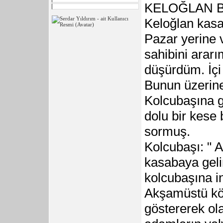
KELOĞLAN B
Keloğlan kasa
Pazar yerine v
sahibini arar
düşürdüm. İçi 
Bunun üzerin
Kolcubaşına gi
dolu bir kese 
sormuş.
Kolcubaşı: " 
kasabaya geli
kolcubaşına i
Akşamüstü kö
göstererek ola