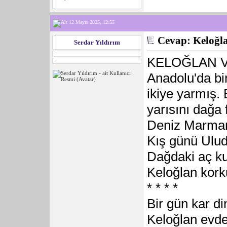
12 Mayıs 2025, 12:55
Cevap: Keloğla
Serdar Yıldırım
KELOĞLAN 
Anadolu'da bi
ikiye yarmış. 
yarısını dağa 
Deniz Marmar
Kış günü Ulud
Dağdaki aç kur
Keloğlan kork
* * * *
Bir gün kar di
Keloğlan evde