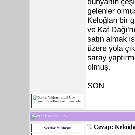
dünyanın çeşi
gelenler olmuş
Keloğlan bir g
ve Kaf Dağı'nı
satın almak is
üzere yola çık
saray yaptırmı
olmuş.
SON
12 Mayıs 2025, 12:55
Cevap: Keloğla
Serdar Yıldırım