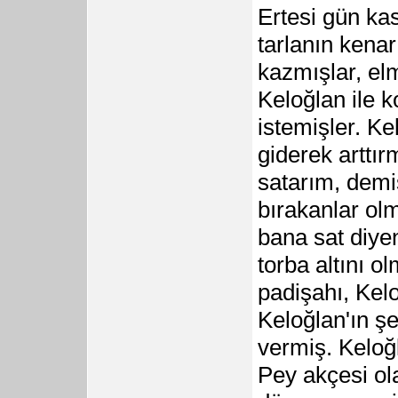
Ertesi gün ka
tarlanın kenar
kazmışlar, el
Keloğlan ile 
istemişler. K
giderek arttır
satarım, demiş
bırakanlar ol
bana sat diyen
torba altını 
padişahı, Kel
Keloğlan'ın ş
vermiş. Keloğ
Pey akçesi ol