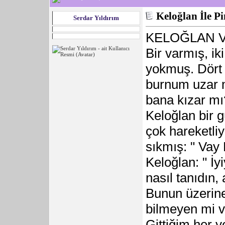
Keloğlan İle P
Serdar Yıldırım
KELOĞLAN 
Bir varmış, ik
yokmuş. Dört 
burnum uzar 
bana kızar mı
Keloğlan bir 
çok hareketliy
sıkmış: " Vay 
Keloğlan: " İy
nasıl tanıdın,
Bunun üzerine
bilmeyen mi v
Gittiğim her 