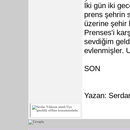
İki gün iki ge
prens şehrin 
üzerine şehir
Prenses'i kar
sevdiğim geld
evlenmişler. U
SON
Yazan: Serdar