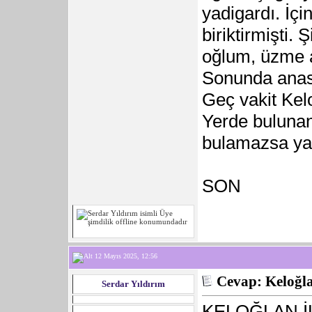
yadigardı. İçi
biriktirmişti.
oğlum, üzme a
Sonunda anası
Geç vakit Kel
Yerde bulunan 
bulamazsa yal
SON
12 Mayıs 2025, 12:56
Cevap: Keloğla
Serdar Yıldırım
KELOĞLAN İ