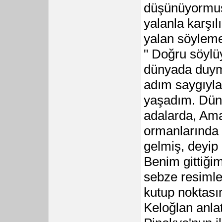
düşünüyormuş
yalanla karşıl
yalan söylem
" Doğru söylü
dünyada duyma
adım saygıyla
yaşadım. Düny
adalarda, Ama
ormanlarında 
gelmiş, deyip e
Benim gittiğim
sebze resimle
kutup noktasın
Keloğlan anla