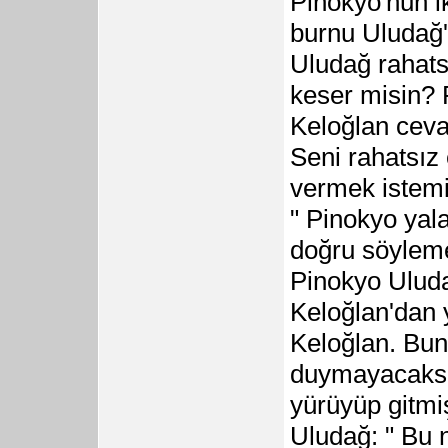
Pinokyo'nun i
burnu Uludağ'
Uludağ rahatsı
keser misin? 
Keloğlan ceva
Seni rahatsız 
vermek istemi
" Pinokyo ya
doğru söyleme
Pinokyo Uluda
Keloğlan'dan 
Keloğlan. Bun
duymayacaksın
yürüyüp gitmi
Uludağ: " Bu 