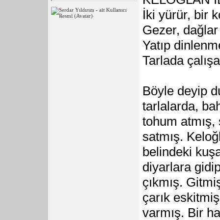
İki yürür, bir 
Gezer, dağlar
Yatıp dinlenm
Tarlada çalış
Böyle deyip du
tarlalarda, ba
tohum atmış, 
satmış. Keloğ
belindeki kuş
diyarlara gidi
çıkmış. Gitmi
çarık eskitmi
varmış. Bir h