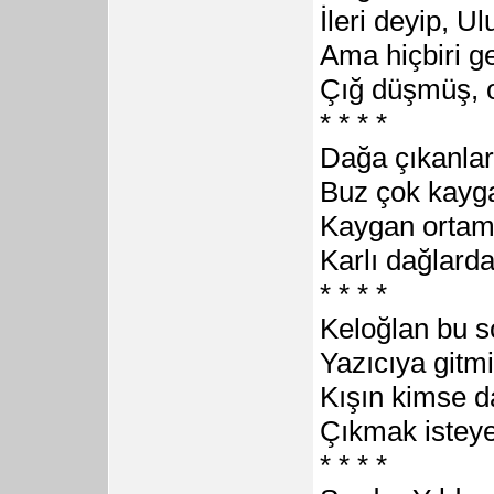
İleri deyip, U
Ama hiçbiri g
Çığ düşmüş, o
* * * *
Dağa çıkanlar,
Buz çok kayg
Kaygan ortamd
Karlı dağlarda
* * * *
Keloğlan bu 
Yazıcıya gitmi
Kışın kimse d
Çıkmak isteye
* * * *