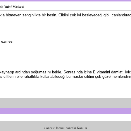
nli Yulaf Maskesi
la bitmeyen zenginlikte bir besin. Cildini çok iyi besleyeceği gibi, canlandırac
f ezmesi
 kaynatıp ardından soğumasını bekle. Sonrasında içine E vitamini damlat. İyi
 ciltlerin bile rahatlıkla kullanabileceği bu maske cildini çok güzel nemlendirir
«
önceki Konu
|
sonraki Konu
»