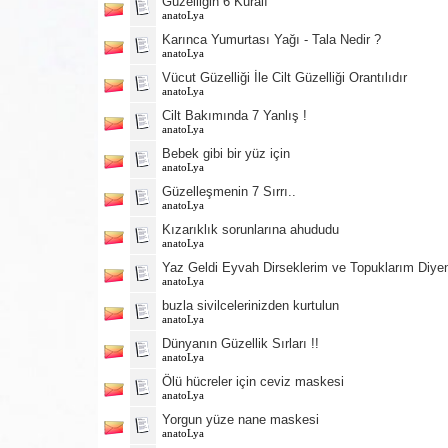
Güzelliğin 6 Kuralı
anatoLya
Karınca Yumurtası Yağı - Tala Nedir ?
anatoLya
Vücut Güzelliği İle Cilt Güzelliği Orantılıdır
anatoLya
Cilt Bakımında 7 Yanlış !
anatoLya
Bebek gibi bir yüz için
anatoLya
Güzelleşmenin 7 Sırrı..
anatoLya
Kızarıklık sorunlarına ahududu
anatoLya
Yaz Geldi Eyvah Dirseklerim ve Topuklarım Diyen
anatoLya
buzla sivilcelerinizden kurtulun
anatoLya
Dünyanın Güzellik Sırları !!
anatoLya
Ölü hücreler için ceviz maskesi
anatoLya
Yorgun yüze nane maskesi
anatoLya