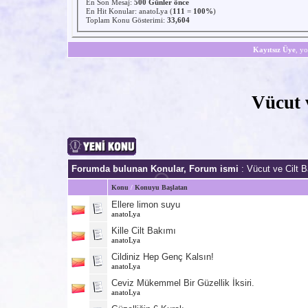
En Son Mesaj
:
500 Günler önce
En Hit Konular:
anatoLya
(
111
=
100%
)
Toplam Konu Gösterimi:
33,604
Kayıtsız Üye
, yo
Vücut 
Forumda bulunan Konular, Forum ismi
: Vücut ve Cilt 
Konu
/
Konuyu Başlatan
Ellere limon suyu
anatoLya
Kille Cilt Bakımı
anatoLya
Cildiniz Hep Genç Kalsın!
anatoLya
Ceviz Mükemmel Bir Güzellik İksiri.
anatoLya