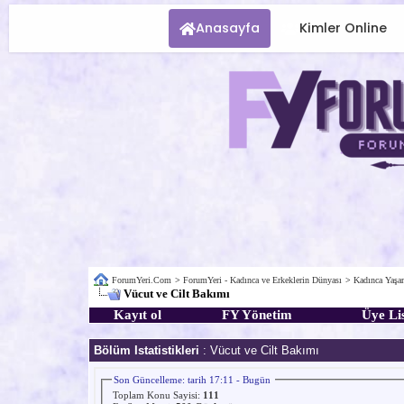
Anasayfa
Kimler Online
ForumYeri.Com
>
ForumYeri - Kadınca ve Erkeklerin Dünyası
>
Kadınca Yaş
Vücut ve Cilt Bakımı
Kayıt ol
FY Yönetim
Üye Lis
Bölüm Istatistikleri
: Vücut ve Cilt Bakımı
Son Güncelleme: tarih 17:11 - Bugün
Toplam Konu Sayisi:
111