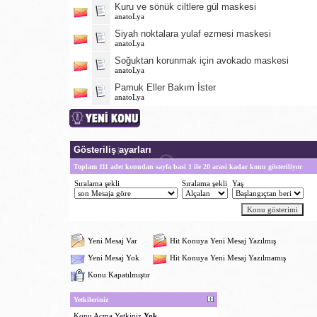
Kuru ve sönük ciltlere gül maskesi
anatoLya
Siyah noktalara yulaf ezmesi maskesi
anatoLya
Soğuktan korunmak için avokado maskesi
anatoLya
Pamuk Eller Bakım İster
anatoLya
Gösteriliş ayarları
Toplam 111 adet konudan sayfa basi 1 ile 20 arasi kadar konu gösteriliyor
Sıralama şekli
Sıralama şekli
Yaş
Yeni Mesaj Var
Hit Konuya Yeni Mesaj Yazılmış
Yeni Mesaj Yok
Hit Konuya Yeni Mesaj Yazılmamış
Konu Kapatılmıştır
Yetkileriniz
Konu Acma Yetkiniz
Yok