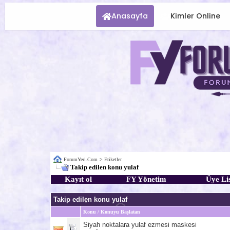
Anasayfa
Kimler Online
ForumYeri.Com
>
Etiketler
Takip edilen konu yulaf
Kayıt ol
FY Yönetim
Üye Lis
Takip edilen konu yulaf
Konu / Konuyu Başlatan
Siyah noktalara yulaf ezmesi maskesi