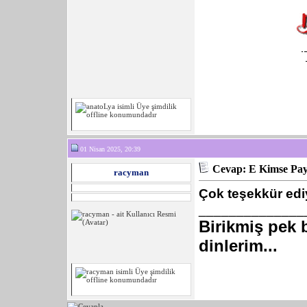
01 Nisan 2025, 20:39
Cevap: E Kimse Pa
racyman
Çok teşekkür ed
______________
Birikmiş pek b
dinlerim...