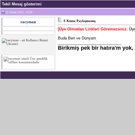
Tekil Mesaj gösterimi
01 Nisan 2025, 16:39
E Kimse Paylaşmamış
racyman
[Üye Olmadan Linkleri Göremezsiniz.
Üye
Buda Ben ve Dünyam
______________________________
Birikmiş pek bir hatıra'm yok, 