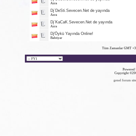
Azra
Dj`DeSti.Sevecen.Net de yayında
Azra
Dj`KaCaK.Sevecen.Net de yayında
Azra
Dj'Öykü Yayında Online!
Bahtiyar
Tüm Zamanlar GMT +3 
Powered b
Copyright ©2000
genel forum site