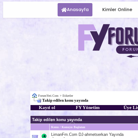
Anasayfa
Kimler Online
ForumYeri.Com
>
Etiketler
Takip edilen konu yayında
Kayıt ol
FY Yönetim
Üye Lis
Takip edilen konu yayında
Konu / Konuyu Başlatan
LimanFm.Com DJ-ahmetserkan Yayında