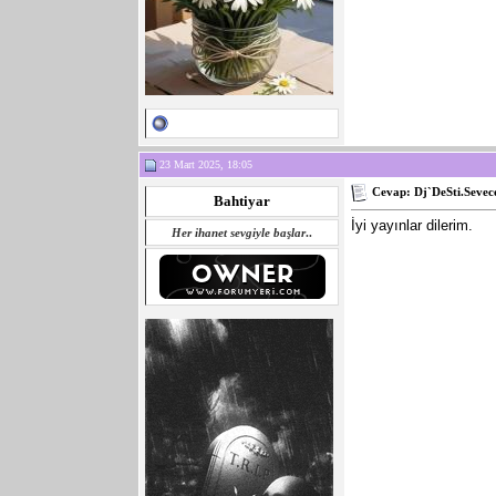
23 Mart 2025, 18:05
Cevap: Dj`DeSti.Sevec
Bahtiyar
İyi yayınlar dilerim.
Her ihanet sevgiyle başlar
..