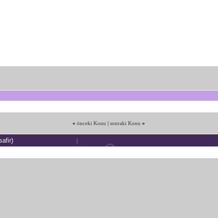
«
önceki Konu
|
sonraki Konu
»
afir)