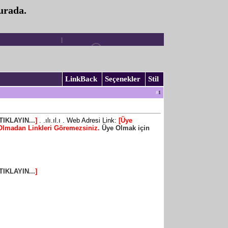
urada.
LinkBack
Seçenekler
Stil
#
1
TIKLAYIN...
]
. .ılı.ıl.ı . Web Adresi Link:
[Üye
Olmadan Linkleri Göremezsiniz.
Üye Olmak için
TIKLAYIN...
]