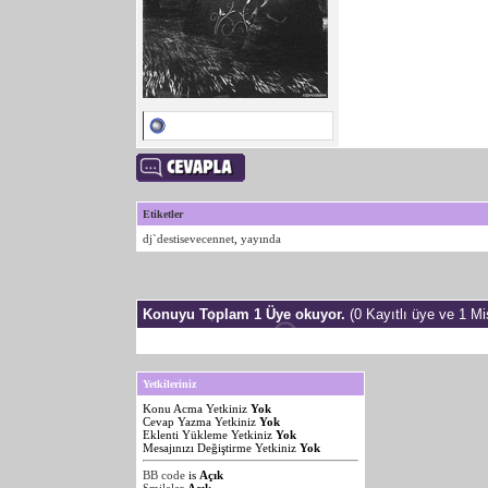
Etiketler
dj`destisevecennet
,
yayında
Konuyu Toplam 1 Üye okuyor.
(0 Kayıtlı üye ve 1 Mis
Yetkileriniz
Konu Acma Yetkiniz
Yok
Cevap Yazma Yetkiniz
Yok
Eklenti Yükleme Yetkiniz
Yok
Mesajınızı Değiştirme Yetkiniz
Yok
BB code
is
Açık
Smileler
Açık