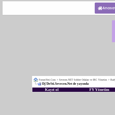
Anasa
ForumYeri.Com
>
Sevecen.NET Sohbet Odaları ve IRC Yönetim
>
Rad
Dj`DeSti.Sevecen.Net de yayında
Kayıt ol
FY Yönetim