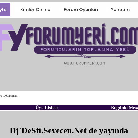
yfa
Kimler Online
Forum Oyunları
Yönetim
yo Departmanı
Üye Listesi
Bugünki Mes
Dj`DeSti.Sevecen.Net de yayında