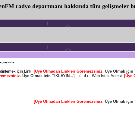
enFM radyo departmanı hakkında tüm gelişmeler b
de yayında
dinlemek için Link:
[Üye Olmadan Linkleri Göremezsiniz.
Üye Olmak için 
remezsiniz.
Üye Olmak için TIKLAYIN...
]
. .ılı.ıl.ı . Web Istek Adresi:
[Üye 
____________
[Üye Olmadan Linkleri Göremezsiniz.
Üye Olmak için 