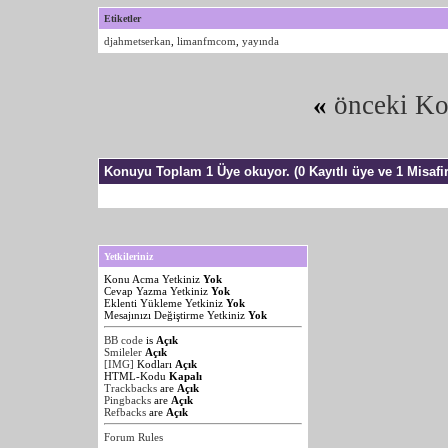
Etiketler
djahmetserkan
,
limanfmcom
,
yayında
«
önceki K
Konuyu Toplam 1 Üye okuyor.
(0 Kayıtlı üye ve 1 Misafir
Yetkileriniz
Konu Acma Yetkiniz
Yok
Cevap Yazma Yetkiniz
Yok
Eklenti Yükleme Yetkiniz
Yok
Mesajınızı Değiştirme Yetkiniz
Yok
BB code
is
Açık
Smileler
Açık
[IMG]
Kodları
Açık
HTML-Kodu
Kapalı
Trackbacks
are
Açık
Pingbacks
are
Açık
Refbacks
are
Açık
Forum Rules