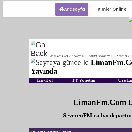
Anasayfa
Kimler Online
ForumYeri.Com
>
Sevecen.NET Sohbet Odaları ve IRC Yönetim
>
LimanFm.C
Yayında
Kayıt ol
FY Yönetim
Üye Lis
LimanFm.Com DJ
SevecenFM radyo departma