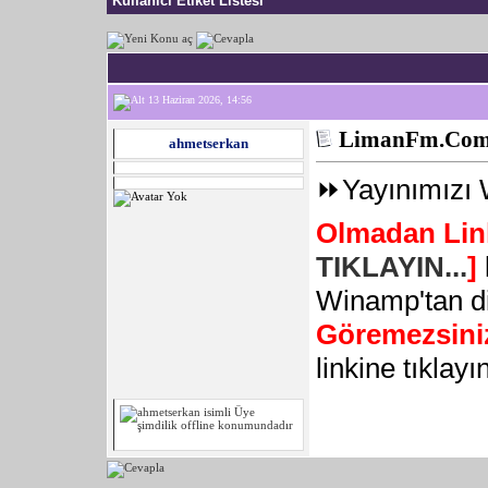
Kullanıcı Etiket Listesi
13 Haziran 2026, 14:56
LimanFm.Com 
ahmetserkan
⏩️Yayınımızı
Olmadan Lin
TIKLAYIN...
]
Winamp'tan d
Göremezsini
linkine tıklayı