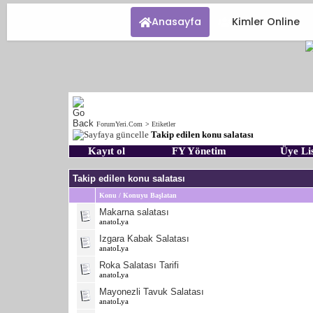
Anasayfa
Kimler Online
ForumYeri.Com
>
Etiketler
Takip edilen konu salatası
Kayıt ol
FY Yönetim
Üye Lis
Takip edilen konu salatası
Konu / Konuyu Başlatan
Makarna salatası
anatoLya
Izgara Kabak Salatası
anatoLya
Roka Salatası Tarifi
anatoLya
Mayonezli Tavuk Salatası
anatoLya