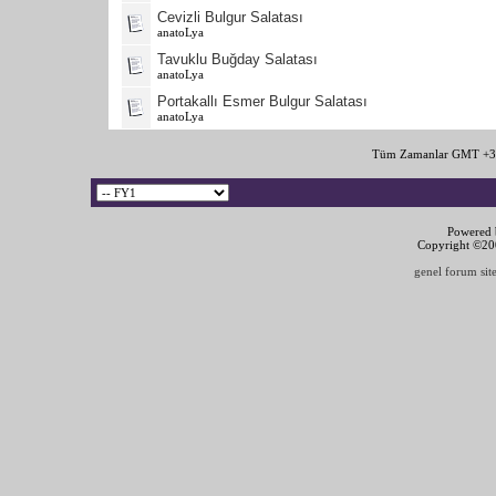
Cevizli Bulgur Salatası
anatoLya
Tavuklu Buğday Salatası
anatoLya
Portakallı Esmer Bulgur Salatası
anatoLya
Tüm Zamanlar GMT +3 
Powered b
Copyright ©2000
genel forum site