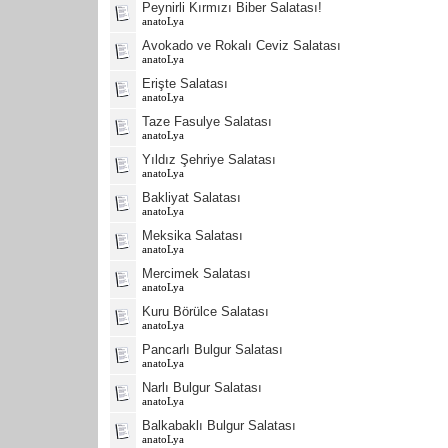
Peynirli Kırmızı Biber Salatası!
anatoLya
Avokado ve Rokalı Ceviz Salatası
anatoLya
Erişte Salatası
anatoLya
Taze Fasulye Salatası
anatoLya
Yıldız Şehriye Salatası
anatoLya
Bakliyat Salatası
anatoLya
Meksika Salatası
anatoLya
Mercimek Salatası
anatoLya
Kuru Börülce Salatası
anatoLya
Pancarlı Bulgur Salatası
anatoLya
Narlı Bulgur Salatası
anatoLya
Balkabaklı Bulgur Salatası
anatoLya