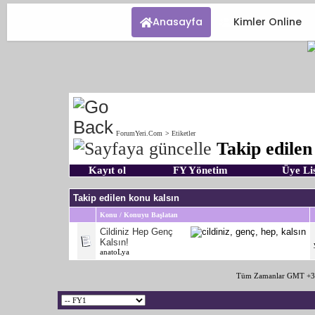
Anasayfa
Kimler Online
ForumYeri.Com
>
Etiketler
Takip edilen
Kayıt ol
FY Yönetim
Üye Lis
Takip edilen konu kalsın
Konu / Konuyu Başlatan
Cildiniz Hep Genç
Kalsın!
anatoLya
Tüm Zamanlar GMT +3 