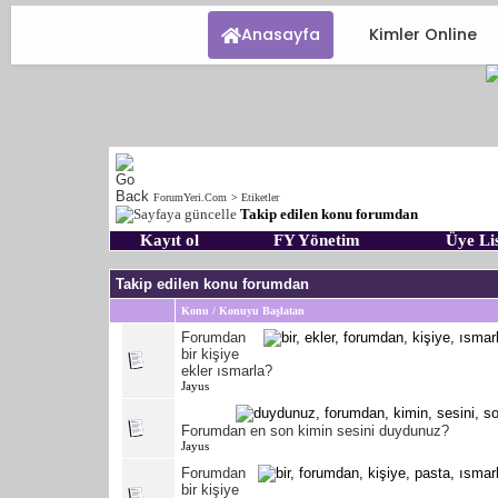
Anasayfa
Kimler Online
ForumYeri.Com
>
Etiketler
Takip edilen konu forumdan
Kayıt ol
FY Yönetim
Üye Lis
Takip edilen konu forumdan
Konu / Konuyu Başlatan
Forumdan
bir kişiye
ekler ısmarla?
Jayus
Forumdan en son kimin sesini duydunuz?
Jayus
Forumdan
bir kişiye