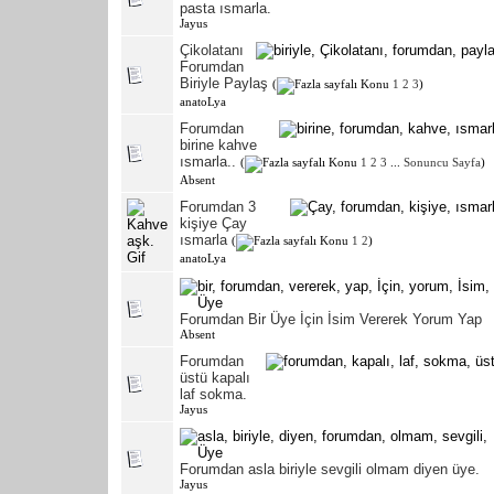
pasta ısmarla.
Jayus
Çikolatanı
Forumdan
Biriyle Paylaş
(
1
2
3
)
anatoLya
Forumdan
birine kahve
ısmarla..
(
1
2
3
...
Sonuncu Sayfa
)
Absent
Forumdan 3
kişiye Çay
ısmarla
(
1
2
)
anatoLya
Forumdan Bir Üye İçin İsim Vererek Yorum Yap
Absent
Forumdan
üstü kapalı
laf sokma.
Jayus
Forumdan asla biriyle sevgili olmam diyen üye.
Jayus