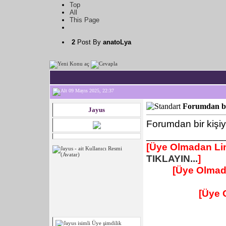
Top
All
This Page
2
Post By
anatoLya
09 Mayıs 2025, 22:37
Forumdan bir
Jayus
Forumdan bir kişiy
______________
[Üye Olmadan Lin
TIKLAYIN...
]
[Üye Olmad
[Üye 