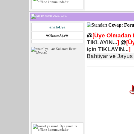
10 Mayıs 2025, 22:07
Cevap: Forum
anatoLya
@
[Üye Olmadan L
👑HanımAğa👑
TIKLAYIN...
]
@
[Ü
için TIKLAYIN...
]
Bahtiyar
ve
Jayus
______________