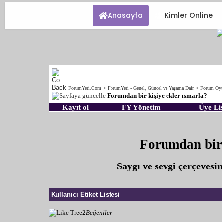
Anasayfa
Kimler Online
ForumYeri.Com
>
ForumYeri - Genel, Güncel ve Yaşama Dair
>
Forum Oyu
Forumdan bir kişiye ekler ısmarla?
Kayıt ol
FY Yönetim
Üye Lis
Forumdan bir 
Saygı ve sevgi çerçeves
Kullanıcı Etiket Listesi
2
Beğeniler