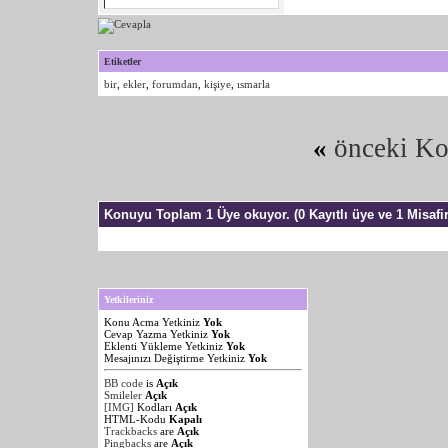
Etiketler
bir
,
ekler
,
forumdan
,
kişiye
,
ısmarla
«
önceki K
Konuyu Toplam 1 Üye okuyor.
(0 Kayıtlı üye ve 1 Misafir
Yetkileriniz
Konu Acma Yetkiniz
Yok
Cevap Yazma Yetkiniz
Yok
Eklenti Yükleme Yetkiniz
Yok
Mesajınızı Değiştirme Yetkiniz
Yok
BB code
is
Açık
Smileler
Açık
[IMG]
Kodları
Açık
HTML-Kodu
Kapalı
Trackbacks
are
Açık
Pingbacks
are
Açık