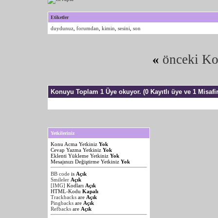
Etiketler
duydunuz
,
forumdan
,
kimin
,
sesini
,
son
«
önceki K
Konuyu Toplam 1 Üye okuyor.
(0 Kayıtlı üye ve 1 Misafir
Yetkileriniz
Konu Acma Yetkiniz
Yok
Cevap Yazma Yetkiniz
Yok
Eklenti Yükleme Yetkiniz
Yok
Mesajınızı Değiştirme Yetkiniz
Yok
BB code
is
Açık
Smileler
Açık
[IMG]
Kodları
Açık
HTML-Kodu
Kapalı
Trackbacks
are
Açık
Pingbacks
are
Açık
Refbacks
are
Açık