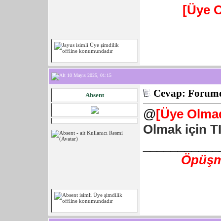
[Üye 
10 Mayıs 2025, 01:15
Cevap: Forumd
Absent
@
[Üye Olmad
Olmak için T
___________
Öpüşme