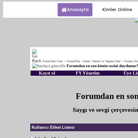
Anasayfa
Kimler Online
ForumYeri.Com
>
ForumYeri - Genel, Güncel ve Yaşama Dair
>
Forum Oyu
Forumdan en son kimin sesini duydunuz
Kayıt ol
FY Yönetim
Üye Lis
Forumdan en son
Saygı ve sevgi çerçeves
Kullanıcı Etiket Listesi