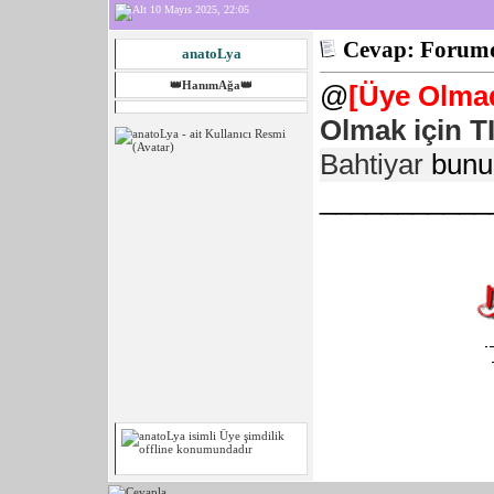
10 Mayıs 2025, 22:05
Cevap: Forumd
anatoLya
👑HanımAğa👑
@
[Üye Olmad
Olmak için T
Bahtiyar
bunu
___________