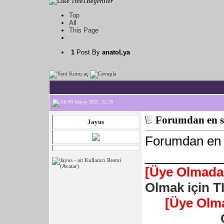
1
Beğeniler
Top
All
This Page
1
Post By
anatoLya
09 Mayıs 2025, 22:28
Forumdan en s
Jayus
Forumdan en 
___________
[Üye Olmadan
Olmak için T
[Üye Olm