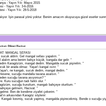
nya - Yayın Yılı: Mayıs 2015
i - Yayın Yılı: 3-6-2016
i - Yayın Yılı: 28-5-2018
 alıyor. İşin parasal yönü yoktur. Benim amacım okuyucuya güzel eserler sunm
civat: Dilenci Hacivat
AT: MANGAL SEFASI
 sucuk aldım. Gel mangal sefası yapalım. "
l alalım ama benim bahçe küçük, kangala dar gelir. "
medim Karagözüm, mangal dedim. Mangalda sucuk pişirelim. "
uk bir arada olmaz. Yaşar'ı kangal ısırır. "
Yaşar'ı, ne kangalı, sucuk dedim, mangal dedim. "
ylesene, sucuğu mandalla tavana asarsın. "
Neden sucuğu tavana asıyorsun? "
e. Kuru sucuğun tadı farklı olur. "
agözüm, sucuğu kuruttum, mangalı bahçeye oturttum. "
bahçeye gelmem, Hacivat. "
gelme. Ben de kendime ziyafet çekerim. "
at'ın arkasından Karagöz söylenir:
ez. Kangalı kesmiş, sucuk yapmış, mangalda pişirecekmiş. Bende o sucuğu yi