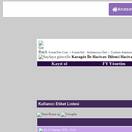
Anasa
ForumYeri.Com
>
ForumYeri - Kullanıcıya Özel
>
Üyelerin Kalemi
Karagöz İle Hacivat: Dilenci Haciv
Kayıt ol
FY Yönetim
Kullanıcı Etiket Listesi
16 Haziran 2026, 13:01