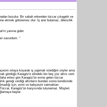
sonradan bozulur. Bir sabah erkenden tüccar çıkagelir ve
evine ekmek götüremez olur. İş arar bulamaz, dilencilik
t'ın yanına gider.
man savurdum. "
ahçesini ortaya koyarak iş yapmak istediğini söyler ama
larak gördüğü Karagöz'e elindeki bin beş yüz altını verir.
 Daha ertesi gün Karagöz'ün evine gelen tüccar
lık gereği verdiği altınların bundan sonra kendisinde
almadığı için, evini ve bahçesini satmaktan
. Tüccar, Karagöz'ün karşısında tutunamaz. Müşteri
ağlamaya başlar.