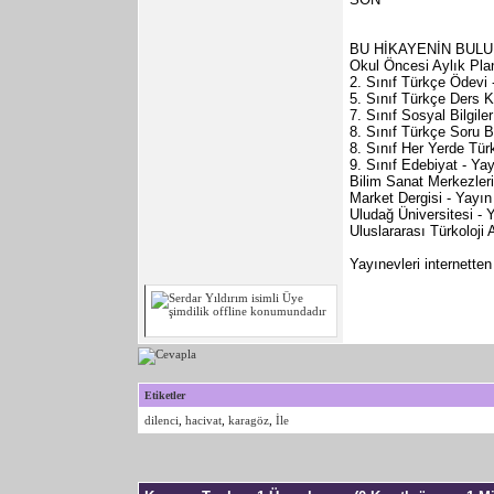
BU HİKAYENİN BUL
Okul Öncesi Aylık Plan
2. Sınıf Türkçe Ödevi -
5. Sınıf Türkçe Ders Ki
7. Sınıf Sosyal Bilgile
8. Sınıf Türkçe Soru B
8. Sınıf Her Yerde Tür
9. Sınıf Edebiyat - Ya
Bilim Sanat Merkezleri
Market Dergisi - Yayın
Uludağ Üniversitesi -
Uluslararası Türkoloji 
Yayınevleri internette
Etiketler
dilenci
,
hacivat
,
karagöz
,
İle