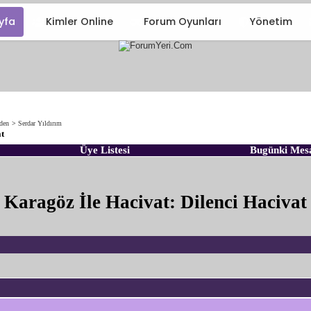
yfa
Kimler Online
Forum Oyunları
Yönetim
nden
>
Serdar Yıldırım
at
Üye Listesi
Bugünki Mes
Karagöz İle Hacivat: Dilenci Hacivat