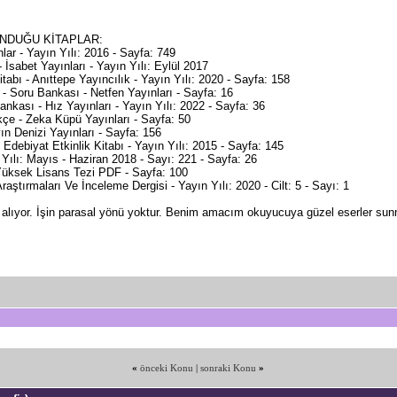
UNDUĞU KİTAPLAR:
lar - Yayın Yılı: 2016 - Sayfa: 749
 İsabet Yayınları - Yayın Yılı: Eylül 2017
tabı - Anıttepe Yayıncılık - Yayın Yılı: 2020 - Sayfa: 158
r - Soru Bankası - Netfen Yayınları - Sayfa: 16
ankası - Hız Yayınları - Yayın Yılı: 2022 - Sayfa: 36
kçe - Zeka Küpü Yayınları - Sayfa: 50
yın Denizi Yayınları - Sayfa: 156
 Edebiyat Etkinlik Kitabı - Yayın Yılı: 2015 - Sayfa: 145
 Yılı: Mayıs - Haziran 2018 - Sayı: 221 - Sayfa: 26
 Yüksek Lisans Tezi PDF - Sayfa: 100
Araştırmaları Ve İnceleme Dergisi - Yayın Yılı: 2020 - Cilt: 5 - Sayı: 1
n alıyor. İşin parasal yönü yoktur. Benim amacım okuyucuya güzel eserler sun
«
önceki Konu
|
sonraki Konu
»