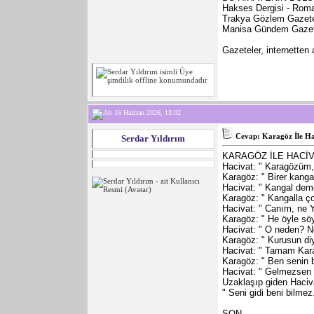
Hakses Dergisi - Roma
Trakya Gözlem Gazetes
Manisa Gündem Gazetes
Gazeteler, internetten
16 Haziran 2026, 13:02
Cevap: Karagöz İle Ha
Serdar Yıldırım
KARAGÖZ İLE HACİV
Hacivat: " Karagözüm,
Karagöz: " Birer kanga
Hacivat: " Kangal de
Karagöz: " Kangalla çoc
Hacivat: " Canım, ne 
Karagöz: " He öyle sö
Hacivat: " O neden? 
Karagöz: " Kurusun diy
Hacivat: " Tamam Kar
Karagöz: " Ben senin 
Hacivat: " Gelmezsen 
Uzaklaşıp giden Haciv
" Seni gidi beni bilm
SON