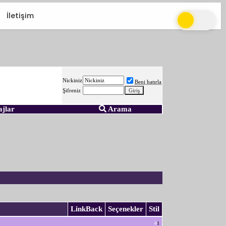
İletişim
Nickiniz
Beni hatırla
Şifreniz
ajlar
Arama
LinkBack
Seçenekler
Stil
#
1