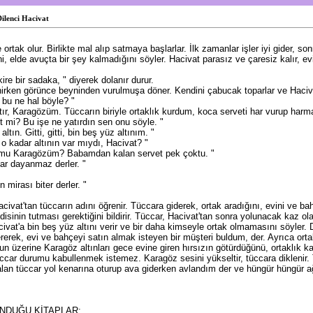
ilenci Hacivat
e ortak olur. Birlikte mal alıp satmaya başlarlar. İlk zamanlar işler iyi gider, 
rini, elde avuçta bir şey kalmadığını söyler. Hacivat parasız ve çaresiz kalır, 
kire bir sadaka, " diyerek dolanır durur.
nirken görünce beyninden vurulmuşa döner. Kendini çabucak toparlar ve Haciva
 bu ne hal böyle? "
tır, Karagözüm. Tüccarın biriyle ortaklık kurdum, koca serveti har vurup har
 mi? Bu işe ne yatırdın sen onu söyle. "
ltın. Gitti, gitti, bin beş yüz altınım. "
o kadar altının var mıydı, Hacivat? "
r mu Karagözüm? Babamdan kalan servet pek çoktu. "
ar dayanmaz derler. "
 mirası biter derler. "
ivat'tan tüccarın adını öğrenir. Tüccara giderek, ortak aradığını, evini ve b
endisinin tutması gerektiğini bildirir. Tüccar, Hacivat'tan sonra yolunacak kaz o
ivat'a bin beş yüz altını verir ve bir daha kimseyle ortak olmamasını söyler.
erek, evi ve bahçeyi satın almak isteyen bir müşteri buldum, der. Ayrıca ortak
un üzerine Karagöz altınları gece evine giren hırsızın götürdüğünü, ortaklık k
üccar durumu kabullenmek istemez. Karagöz sesini yükseltir, tüccara diklenir
alan tüccar yol kenarına oturup ava giderken avlandım der ve hüngür hüngür 
UNDUĞU KİTAPLAR: