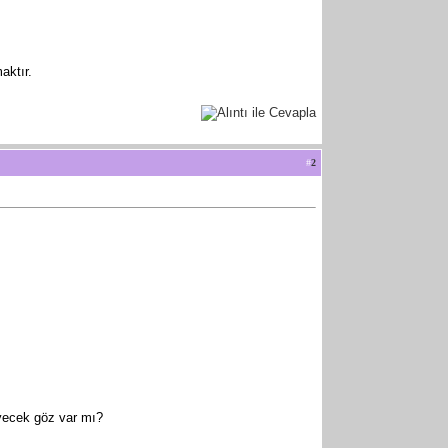
aktır.
#
2
yecek göz var mı?