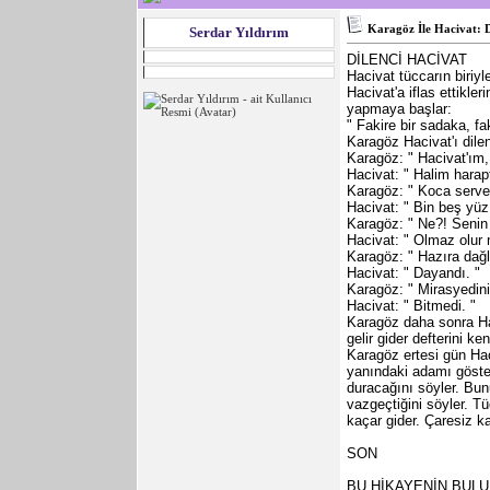
Karagöz İle Hacivat: D
Serdar Yıldırım
DİLENCİ HACİVAT
Hacivat tüccarın biriyl
Hacivat'a iflas ettikle
yapmaya başlar:
" Fakire bir sadaka, fa
Karagöz Hacivat'ı dile
Karagöz: " Hacivat'ım,
Hacivat: " Halim harap
Karagöz: " Koca servet
Hacivat: " Bin beş yüz a
Karagöz: " Ne?! Senin 
Hacivat: " Olmaz olu
Karagöz: " Hazıra dağl
Hacivat: " Dayandı. "
Karagöz: " Mirasyedinin
Hacivat: " Bitmedi. "
Karagöz daha sonra Hac
gelir gider defterini k
Karagöz ertesi gün Hac
yanındaki adamı göster
duracağını söyler. Bun
vazgeçtiğini söyler. T
kaçar gider. Çaresiz k
SON
BU HİKAYENİN BUL