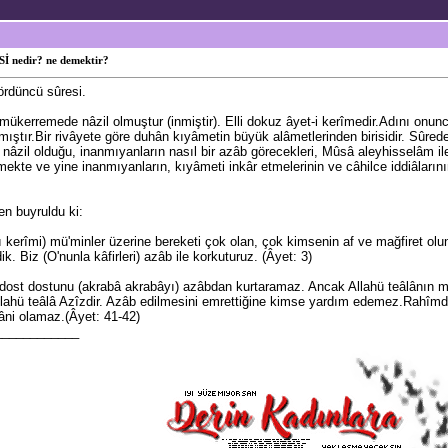
 nedir? ne demektir?
dördüncü sûresi.
mükerremede nâzil olmuştur (inmiştir). Elli dokuz âyet-i kerîmedir.Adını on
ıştır.Bir rivâyete göre duhân kıyâmetin büyük alâmetlerinden birisidir. Sûred
nâzil olduğu, inanmıyanların nasıl bir azâb görecekleri, Mûsâ aleyhisselâm ile 
mekte ve yine inanmıyanların, kıyâmeti inkâr etmelerinin ve câhilce iddiâlarını
n buyruldu ki:
 kerîmi) mü'minler üzerine bereketi çok olan, çok kimsenin af ve mağfiret ol
ik. Biz (O'nunla kâfirleri) azâb ile korkuturuz. (Âyet: 3)
ost dostunu (akrabâ akrabâyı) azâbdan kurtaramaz. Ancak Allahü teâlânın mer
 Allahü teâlâ Azîzdir. Azâb edilmesini emrettiğine kimse yardım edemez.Rahîm
ni olamaz.(Âyet: 41-42)
____________