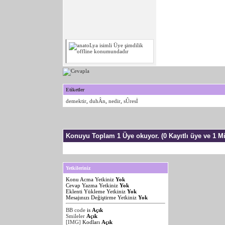
Etiketler
demektir
,
duhÂn
,
nedir
,
sÛresİ
Konuyu Toplam 1 Üye okuyor.
(0 Kayıtlı üye ve 1 Mi
Yetkileriniz
Konu Acma Yetkiniz
Yok
Cevap Yazma Yetkiniz
Yok
Eklenti Yükleme Yetkiniz
Yok
Mesajınızı Değiştirme Yetkiniz
Yok
BB code
is
Açık
Smileler
Açık
[IMG]
Kodları
Açık