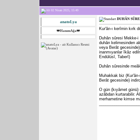
02 Nisan 2025, 15:49
DUHÂN SÛRESİ
anatoLya
Kur'ân-ı kerîmin kırk 
👑HanımAğa👑
Duhân sûresi Mekke-i 
duhân kelimesinden alm
veya Berât gecesinde) 
inanmıyanlar îkâz edil
Endülüsî, Taberî)
Duhân sûresinde meâle
Muhakkak biz (Kur'ân-ı
Berât gecesinde) indird
O gün (kıyâmet günü) d
azâbdan kurtarabilir.
merhametine kimse mâ
__________________