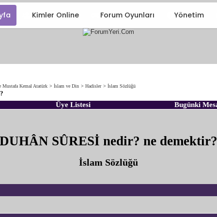
yfa
Kimler Online
Forum Oyunları
Yönetim
e Mustafa Kemal Atatürk
>
İslam ve Din
>
Hadisler
>
İslam Sözlüğü
r?
Üye Listesi
Bugünki Mes
DUHÂN SÛRESİ nedir? ne demektir
İslam Sözlüğü