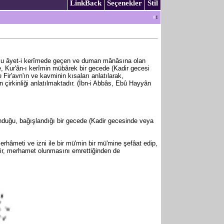
LinkBack
Seçenekler
Stil
#
1
uncu âyet-i kerîmede geçen ve duman mânâsına olan
e, Kur'ân-ı kerîmin mübârek bir gecede (Kadir gecesi
Fir'avn'ın ve kavminin kısaları anlatılarak,
n çirkinliği anlatılmaktadır. (İbn-i Abbâs, Ebû Hayyân
unduğu, bağışlandığı bir gecede (Kadir gecesinde veya
hâmeti ve izni ile bir mü'min bir mü'mine şefâat edip,
dir, merhamet olunmasını emrettiğinden de