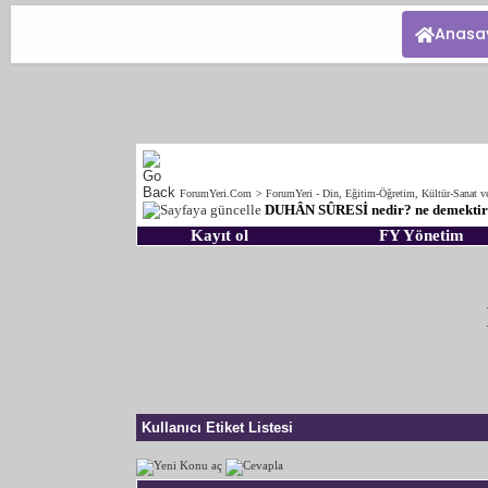
Anasa
ForumYeri.Com
>
ForumYeri - Din, Eğitim-Öğretim, Kültür-Sanat v
DUHÂN SÛRESİ nedir? ne demekti
Kayıt ol
FY Yönetim
Kullanıcı Etiket Listesi