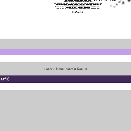
«
önceki Konu
|
sonraki Konu
»
safir)