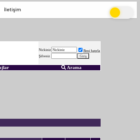
İletişim
Nickiniz
Beni hatırla
Şifreniz
ajlar
Arama
?