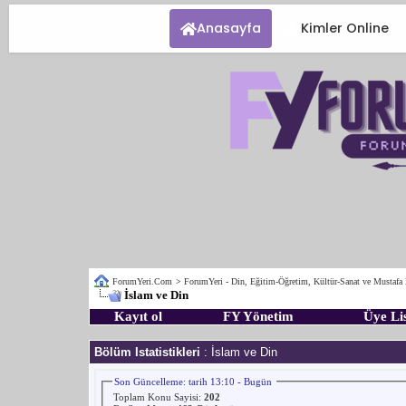
Anasayfa
Kimler Online
ForumYeri.Com
>
ForumYeri - Din, Eğitim-Öğretim, Kültür-Sanat ve Mustafa
İslam ve Din
Kayıt ol
FY Yönetim
Üye Lis
Bölüm Istatistikleri
: İslam ve Din
Son Güncelleme: tarih 13:10 - Bugün
Toplam Konu Sayisi:
202