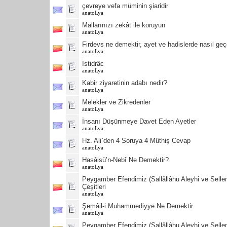
çevreye vefa müminin şiaridir
anatoLya
Mallarınızı zekât ile koruyun
anatoLya
Firdevs ne demektir, ayet ve hadislerde nasıl geç
anatoLya
İstidrâc
anatoLya
Kabir ziyaretinin adabı nedir?
anatoLya
Melekler ve Zikredenler
anatoLya
İnsanı Düşünmeye Davet Eden Ayetler
anatoLya
Hz. Ali`den 4 Soruya 4 Müthiş Cevap
anatoLya
Hasâisü’n-Nebî Ne Demektir?
anatoLya
Peygamber Efendimiz (Sallâllâhu Aleyhi ve Sell
Çeşitleri
anatoLya
Şemâil-i Muhammediyye Ne Demektir
anatoLya
Peygamber Efendimiz (Sallâllâhu Aleyhi ve Sell