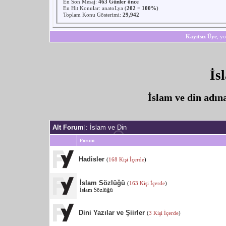
En Son Mesaj
:
463 Günler önce
En Hit Konular:
anatoLya
(
202
=
100%
)
Toplam Konu Gösterimi:
29,942
Kayıtsız Üye
, yo
İs
İslam ve din adın
Alt Forum
: İslam ve Din
Forum
Hadisler
(
168 Kişi İçerde
)
İslam Sözlüğü
(
163 Kişi İçerde
)
İslam Sözlüğü
Dini Yazılar ve Şiirler
(
3 Kişi İçerde
)