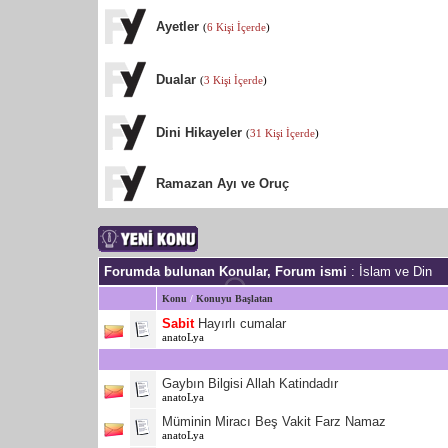
Ayetler
(
6 Kişi İçerde
)
Dualar
(
3 Kişi İçerde
)
Dini Hikayeler
(
31 Kişi İçerde
)
Ramazan Ayı ve Oruç
Forumda bulunan Konular, Forum ismi
: İslam ve Din
Konu
/
Konuyu Başlatan
Sabit
Hayırlı cumalar
anatoLya
Gaybın Bilgisi Allah Katindadır
anatoLya
Müminin Miracı Beş Vakit Farz Namaz
anatoLya