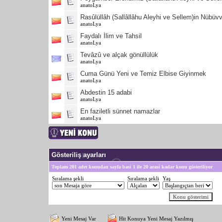
anatoLya
Rasûlüllâh (Sallâllâhu Aleyhi ve Sellem)in Nübüv
anatoLya
Faydalı İlim ve Tahsil
anatoLya
Tevâzû ve alçak gönüllülük
anatoLya
Cuma Günü Yeni ve Temiz Elbise Giyinmek
anatoLya
Abdestin 15 adabi
anatoLya
En faziletli sünnet namazlar
anatoLya
Gösteriliş ayarları
Toplam 201 adet konudan sayfa basi 1 ile 20 arasi kadar konu gösteriliyor
Sıralama şekli
Sıralama şekli
Yaş
Yeni Mesaj Var
Hit Konuya Yeni Mesaj Yazılmış