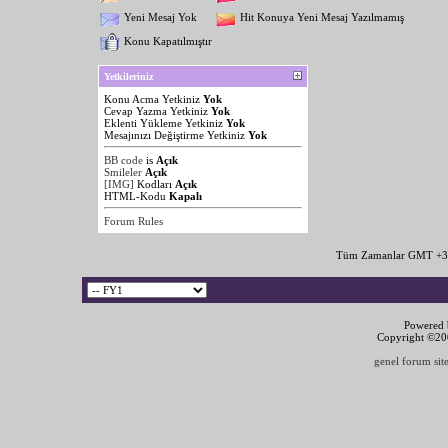
Yeni Mesaj Yok
Hit Konuya Yeni Mesaj Yazılmamış
Konu Kapatılmıştır
Yetkileriniz
Konu Acma Yetkiniz
Yok
Cevap Yazma Yetkiniz
Yok
Eklenti Yükleme Yetkiniz
Yok
Mesajınızı Değiştirme Yetkiniz
Yok
BB code
is
Açık
Smileler
Açık
[IMG]
Kodları
Açık
HTML-Kodu
Kapalı
Forum Rules
Tüm Zamanlar GMT +3 
Powered b
Copyright ©2000
genel forum site