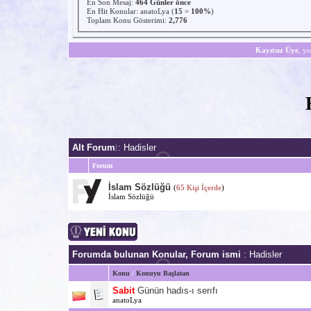
En Son Mesaj
:
464 Günler önce
En Hit Konular:
anatoLya
(
15
=
100%
)
Toplam Konu Gösterimi:
2,776
Kayıtsız Üye
, yo
Alt Forum
: Hadisler
Forum
İslam Sözlüğü
(
65 Kişi İçerde
)
İslam Sözlüğü
Forumda bulunan Konular, Forum ismi
: Hadisler
Konu
/
Konuyu Başlatan
Sabit
Günün hadıs-ı serıfı
anatoLya