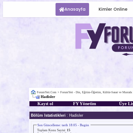
Anasayfa
Kimler Online
ForumYeri.Com
>
ForumYeri - Din, Eğitim-Öğretim, Kültür-Sanat ve Mustafa
Hadisler
Kayıt ol
FY Yönetim
Üye Lis
Bölüm Istatistikleri
: Hadisler
Son Güncelleme: tarih 18:05 - Bugün
Toplam Konu Sayisi:
15