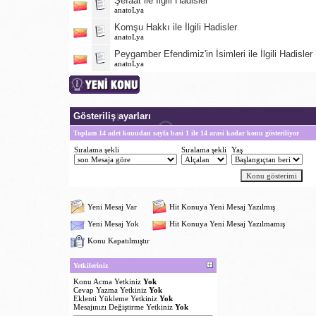
Şefaat ile İlgili Hadisler
anatoLya
Komşu Hakkı ile İlgili Hadisler
anatoLya
Peygamber Efendimiz'in İsimleri ile İlgili Hadisler
anatoLya
Gösteriliş ayarları
Toplam 14 adet konudan sayfa basi 1 ile 14 arasi kadar konu gösteriliyor
Sıralama şekli
Sıralama şekli
Yaş
Yeni Mesaj Var
Hit Konuya Yeni Mesaj Yazılmış
Yeni Mesaj Yok
Hit Konuya Yeni Mesaj Yazılmamış
Konu Kapatılmıştır
Yetkileriniz
Konu Acma Yetkiniz
Yok
Cevap Yazma Yetkiniz
Yok
Eklenti Yükleme Yetkiniz
Yok
Mesajınızı Değiştirme Yetkiniz
Yok