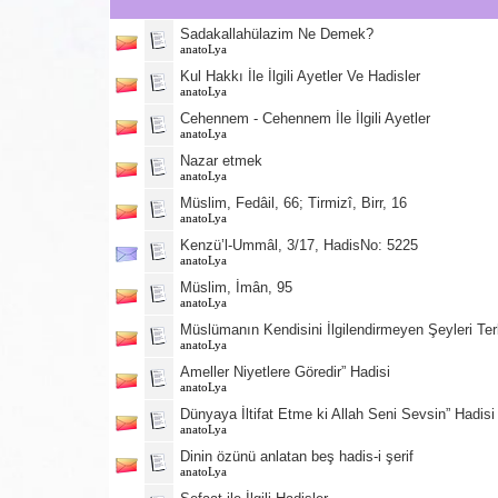
Sadakallahülazim Ne Demek?
anatoLya
Kul Hakkı İle İlgili Ayetler Ve Hadisler
anatoLya
Cehennem - Cehennem İle İlgili Ayetler
anatoLya
Nazar etmek
anatoLya
Müslim, Fedâil, 66; Tirmizî, Birr, 16
anatoLya
Kenzü’l-Ummâl, 3/17, HadisNo: 5225
anatoLya
Müslim, İmân, 95
anatoLya
Müslümanın Kendisini İlgilendirmeyen Şeyleri Ter
anatoLya
Ameller Niyetlere Göredir” Hadisi
anatoLya
Dünyaya İltifat Etme ki Allah Seni Sevsin” Hadisi
anatoLya
Dinin özünü anlatan beş hadis-i şerif
anatoLya