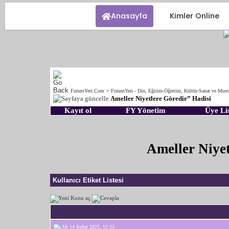
Anasayfa
Kimler Online
ForumYeri.Com
>
ForumYeri - Din, Eğitim-Öğretim, Kültür-Sanat ve Must
Ameller Niyetlere Göredir” Hadisi
Kayıt ol
FY Yönetim
Üye Lis
Ameller Niyet
Kullanıcı Etiket Listesi
14 Şubat 2025, 12:53