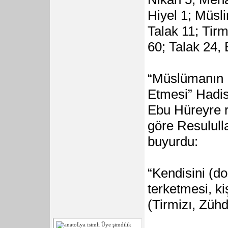
Hiyel 1; Müsl
Talak 11; Tirm
60; Talak 24,
“Müslümanın K
Etmesi” Hadis
Ebu Hüreyre r
göre Resululla
buyurdu:
“Kendisini (d
terketmesi, k
(Tirmizı, Zühd