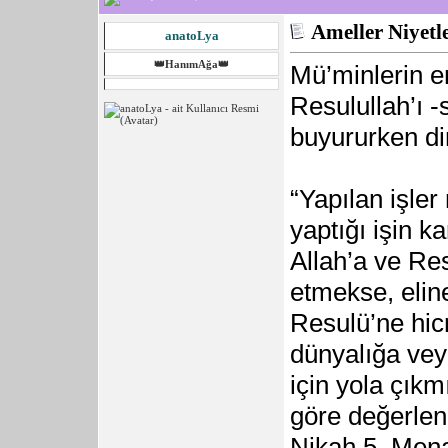
Ameller Niyetl
anatoLya
👑HanımAğa👑
Mü’minlerin e
Resulullah’ı -
buyururken di
“Yapılan işler
yaptığı işin ka
Allah’a ve Re
etmekse, elin
Resulü’ne hic
dünyalığa vey
için yola çıkm
göre değerleni
Nikah 5, Mena