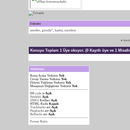
Etiketler
ameller
,
göredir”
,
hadisi
,
niyetlere
«
önce
Konuyu Toplam 1 Üye okuyor.
(0 Kayıtlı üye ve 1 Misafir
Yetkileriniz
Konu Acma Yetkiniz
Yok
Cevap Yazma Yetkiniz
Yok
Eklenti Yükleme Yetkiniz
Yok
Mesajınızı Değiştirme Yetkiniz
Yok
BB code
is
Açık
Smileler
Açık
[IMG]
Kodları
Açık
HTML-Kodu
Kapalı
Trackbacks
are
Açık
Pingbacks
are
Açık
Refbacks
are
Açık
Forum Rules