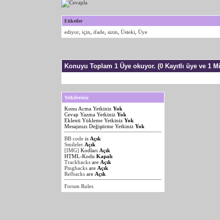
Etiketler
ediyor
,
için
,
ifade
,
sizin
,
Üsteki
,
Üye
Konuyu Toplam 1 Üye okuyor.
(0 Kayıtlı üye ve 1 Mi
Yetkileriniz
Konu Acma Yetkiniz
Yok
Cevap Yazma Yetkiniz
Yok
Eklenti Yükleme Yetkiniz
Yok
Mesajınızı Değiştirme Yetkiniz
Yok
BB code
is
Açık
Smileler
Açık
[IMG]
Kodları
Açık
HTML-Kodu
Kapalı
Trackbacks
are
Açık
Pingbacks
are
Açık
Refbacks
are
Açık
Forum Rules