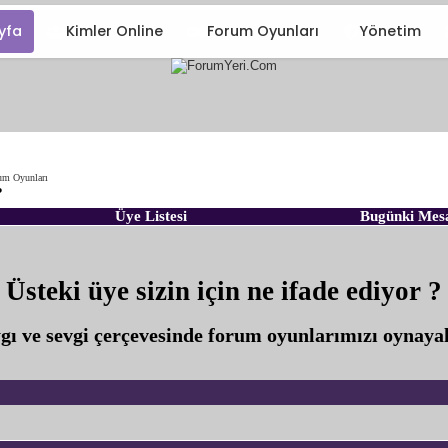
yfa
Kimler Online
Forum Oyunları
Yönetim
um Oyunları
?
Üye Listesi
Bugünki Mes
Üsteki üye sizin için ne ifade ediyor ?
gı ve sevgi çerçevesinde forum oyunlarımızı oynaya