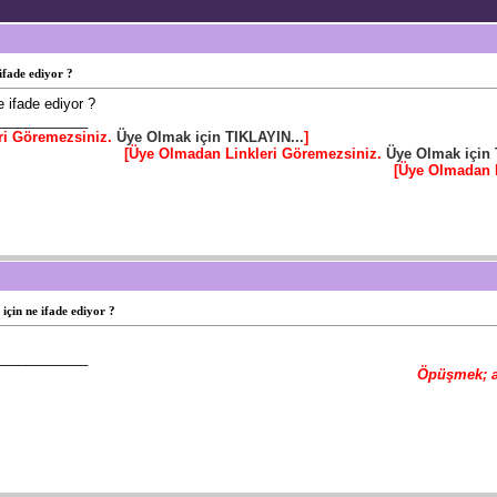
 ifade ediyor ?
e ifade ediyor ?
____________
ri Göremezsiniz.
Üye Olmak için TIKLAYIN...
]
[Üye Olmadan Linkleri Göremezsiniz.
Üye Olmak için 
[Üye Olmadan 
 için ne ifade ediyor ?
____________
Öpüşmek; al