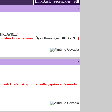
LinkBack
Seçenekler
Stil
#
1
TIKLAYIN...
]
Linkleri Göremezsiniz.
Üye Olmak için TIKLAYIN...
]
#
2
t katı kiralamak için, üst katta yapılan anlaşmadır..