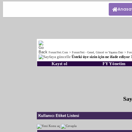
Anasa
ForumYeri.Com
>
ForumYeri - Genel, Güncel ve Yaşama Dair
>
For
Üsteki üye sizin için ne ifade ediyor 
Kayıt ol
FY Yönetim
Say
Kullanıcı Etiket Listesi