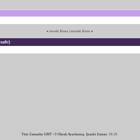
«
önceki Konu
|
sonraki Konu
»
safir)
Tüm Zamanlar GMT +3 Olarak Ayarlanmış. Şuanki Zaman:
18:29
.