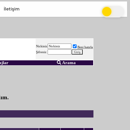
İletişim
Nickiniz
Beni hatırla
Şifreniz
ajlar
Arama
lım.