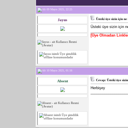
09 Mayıs 2025, 22:25
Üsteki üye sizin için ne
Jayus
Üsteki üye sizin için n
__________________
[Üye Olmadan Linkle
10 Mayıs 2025, 01:16
Cevap: Üsteki üye sizin
Absent
Herbişey
__________________