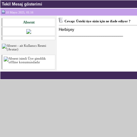
Tekil Mesaj gösterimi
10 Mayıs 2025, 01:16
Cevap: Üsteki üye sizin için ne ifade ediyor ?
Absent
Herbişey
______________________________