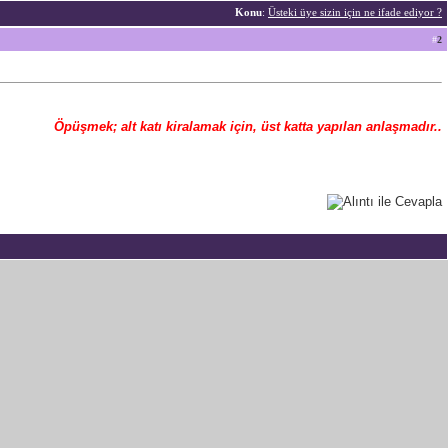
Konu
:
Üsteki üye sizin için ne ifade ediyor ?
#
2
Öpüşmek; alt katı kiralamak için, üst katta yapılan anlaşmadır..