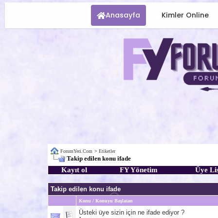
Anasayfa
Kimler Online
ForumYeri.Com
>
Etiketler
Takip edilen konu ifade
Kayıt ol
FY Yönetim
Üye Lis
Takip edilen konu ifade
Konu / Konuyu Başlatan
Üsteki üye sizin için ne ifade ediyor ?