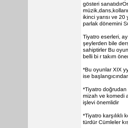
gösteri sanatıdırOr
müzik,dans,kolların
ikinci yarısı ve 20
parlak dönemini S
Tiyatro eserleri, 
şeylerden bile der
sahiptirler Bu oyu
belli bi r takım öne
*Bu oyunlar XIX yy
ise başlangıcından
*Tiyatro doğrudan 
mizah ve komedi an
işlevi önemlidir
*Tiyatro karşılıkl
türdür Cümleler kı