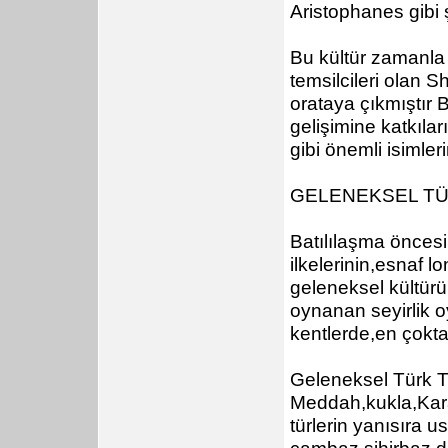
Aristophanes gibi 
Bu kültür zamanla 
temsilcileri olan S
orataya çıkmıştır 
gelişimine katkıla
gibi önemli isimler
GELENEKSEL TÜR
Batılılaşma önces
ilkelerinin,esnaf 
geleneksel kültürü
oynanan seyirlik o
kentlerde,en çokta 
Geleneksel Türk T
Meddah,kukla,Kara
türlerin yanısıra u
cambaz,sihirbaz,de