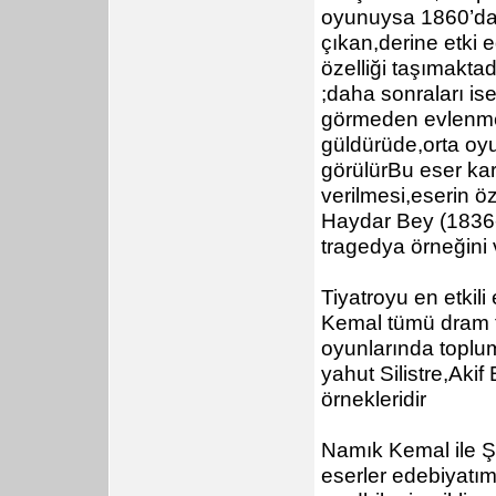
oyunuysa 1860’da
çıkan,derine etki ed
özelliği taşımakta
;daha sonraları ise
görmeden evlenmen
güldürüde,orta oyun
görülürBu eser kar
verilmesi,eserin ö
Haydar Bey (1836-1
tragedya örneğini 
Tiyatroyu en etkili
Kemal tümü dram 
oyunlarında toplum
yahut Silistre,Akif
örnekleridir
Namık Kemal ile Ş
eserler edebiyatım