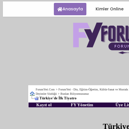
Anasayfa
Kimler Online
ForumYeri.Com
>
ForumYeri - Din, Eğitim-Öğretim, Kültür-Sanat ve Mustafa
Deyimler Sözlüğü
>
Bunları Biliyormusunuz
Türkiye'de İlk Tiyatro
Kayıt ol
FY Yönetim
Üye Lis
Türkiye