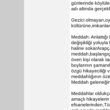
günlerinde köylül
adı altında gerçekle
Gezici olmayan,oy
kültürüne,imkanları
Meddah: Anlattığı 
değişikliği yoluyla
haline sokarArapç
meddah,başlangıçt
öven kişi olarak 
boylarının şamand
özgü hikayeciliği
meddahlığının özel
Meddah geleneğini
Meddahlar oldukça
amaçlı hikayelerin
efsanelerinden,Tü