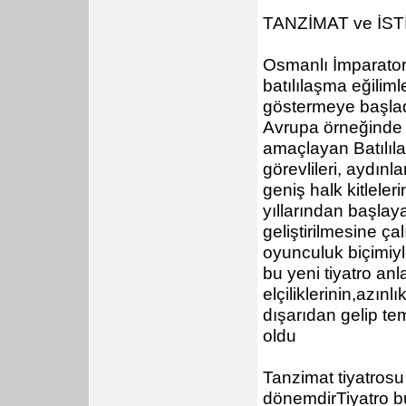
TANZİMAT ve İS
Osmanlı İmparator
batılılaşma eğiliml
göstermeye başlad
Avrupa örneğinde 
amaçlayan Batılıla
görevlileri, aydın
geniş halk kitlele
yıllarından başlay
geliştirilmesine ç
oyunculuk biçimiyl
bu yeni tiyatro an
elçiliklerinin,azınl
dışarıdan gelip tem
oldu
Tanzimat tiyatrosu
dönemdirTiyatro bu