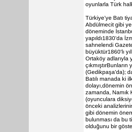
oyunlarla Türk hal
Türkiye’ye Batı ti
Abdülmecit gibi yen
döneminde İstanbul
yapıldı1830’da İzmi
sahnelendi Gazetec
büyüktür1860'lı y
Ortaköy adlarıyla y
çıkmıştırBunların
(Gedikpaşa'da); da
Batılı manada ki il
dolayı,dönemin öne
zamanda, Namık Ke
(oyunculara diksiy
önceki analizlerin
gibi dönemin öneml
bulunması da bu ti
olduğunu bir göste