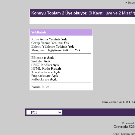
«
önce
Konuyu Toplam 2 Üye okuyor.
(0 Kayıtlı üye ve 2 Misafir)
Yetkileriniz
Konu Acma Yetkiniz
Yok
Cevap Yazma Yetkiniz
Yok
Eklenti Yükleme Yetkiniz
Yok
Mesajınızı Değiştirme Yetkiniz
Yok
BB code
is
Açık
Smileler
Açık
[IMG]
Kodları
Açık
HTML-Kodu
Kapalı
Trackbacks
are
Açık
Pingbacks
are
Açık
Refbacks
are
Açık
Forum Rules
Tüm Zamanlar GMT +3 
Powered b
Copyright ©2000
genel forum site