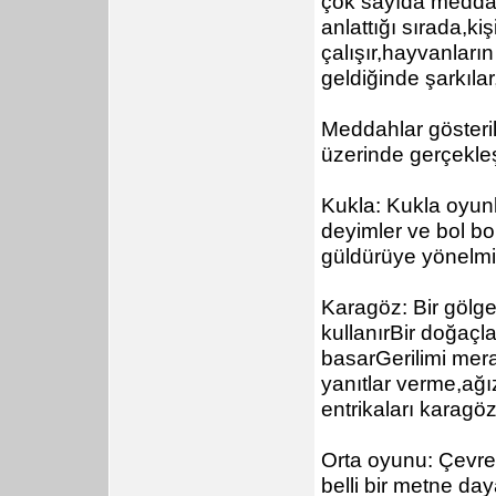
çok sayıda meddah
anlattığı sırada,k
çalışır,hayvanların
geldiğinde şarkılar
Meddahlar gösteri
üzerinde gerçekleş
Kukla: Kukla oyunla
deyimler ve bol bo
güldürüye yönelmiş
Karagöz: Bir gölg
kullanırBir doğaç
basarGerilimi mera
yanıtlar verme,ağı
entrikaları karag
Orta oyunu: Çevres
belli bir metne d