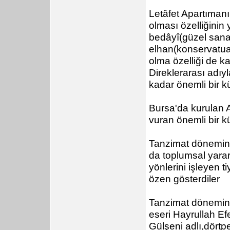
Letâfet Apartımanı 
olması özelliğinin
bedâyî(güzel sanatl
elhan(konservatuar
olma özelliği de 
Direklerarası adıy
kadar önemli bir kü
Bursa'da kurulan 
vuran önemli bir k
Tanzimat dönemind
da toplumsal yara
yönlerini işleyen t
özen gösterdiler
Tanzimat dönemini
eseri Hayrullah Ef
Gülşeni adlı,dörtp