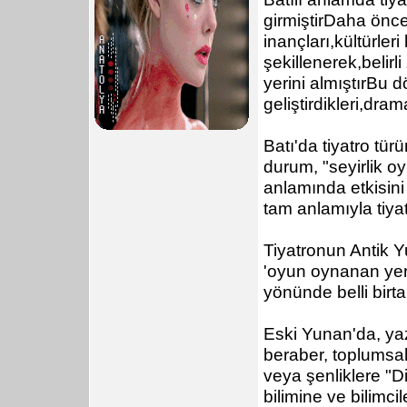
girmiştirDaha öncel
inançları,kültürle
şekillenerek,belirl
yerini almıştırBu
geliştirdikleri,dra
Batı'da tiyatro tü
durum, "seyirlik oy
anlamında etkisini
tam anlamıyla tiya
Tiyatronun Antik Y
'oyun oynanan yer'
yönünde belli birt
Eski Yunan'da, ya
beraber, toplumsa
veya şenliklere "D
bilimine ve bilimci