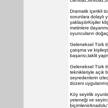
Dramatik içerikli 
sorunlara dolaylı 
yaklaşılırKişiler kl
metinlere dayanmak
oyuncuların doğaçl
Geleneksel Türk tiy
çatışma ve kişileş
başarısı,taklit yap
Geleneksel Türk ti
teknikleriyle açık 
seyredenlerin izle
düzeni uygulanmış
Köy seyirlik oyunl
yeteneği ve seyirci
biçimlenirAnadolu’