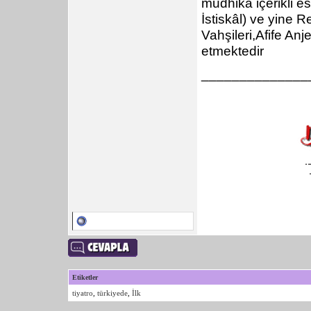
mudhika içerikli e
İstiskâl) ve yine 
Vahşileri,Afife Anj
etmektedir
______________
Etiketler
tiyatro
,
türkiyede
,
İlk