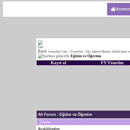
Anasa
ForumYeri.Com
>
ForumYeri - Din, Eğitim-Öğretim, Kültür-Sanat v
Eğitim ve Öğretim
Kayıt ol
FY Yönetim
Alt Forum
: Eğitim ve Öğretim
Forum
Açıköğretim