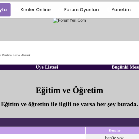
yfa
Kimler Online
Forum Oyunları
Yönetim
e Mustafa Kemal Atatürk
Üye Listesi
Bugünki Mes
Eğitim ve Öğretim
Eğitim ve öğretim ile ilgili ne varsa her şey burada.
Konular
henüz yok