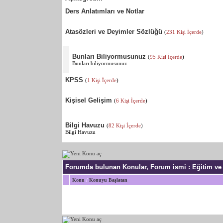
Ders Anlatımları ve Notlar
Atasözleri ve Deyimler Sözlüğü
(
231 Kişi İçerde
)
Bunları Biliyormusunuz
(
95 Kişi İçerde
)
Bunları biliyormusunuz
KPSS
(
1 Kişi İçerde
)
Kişisel Gelişim
(
6 Kişi İçerde
)
Bilgi Havuzu
(
82 Kişi İçerde
)
Bilgi Havuzu
Forumda bulunan Konular, Forum ismi
: Eğitim ve
Konu
/
Konuyu Başlatan