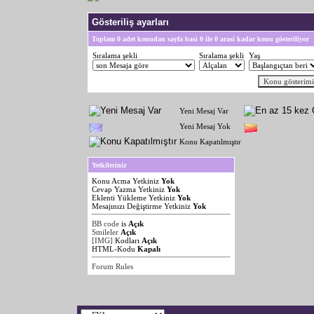
Gösteriliş ayarları
Toplam 0 adet konudan sayfa basi 0 ile 0 arasi kadar konu gösteriliyor
Sıralama şekli
Sıralama şekli
Yaş
Yeni Mesaj Var
Yeni Mesaj Yok
Konu Kapatılmıştır
Yetkileriniz
Konu Acma Yetkiniz
Yok
Cevap Yazma Yetkiniz
Yok
Eklenti Yükleme Yetkiniz
Yok
Mesajınızı Değiştirme Yetkiniz
Yok
BB code
is
Açık
Smileler
Açık
[IMG]
Kodları
Açık
HTML-Kodu
Kapalı
Forum Rules