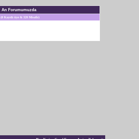
u An Forumumuzda
 (0 Kayıtlı üye & 320 Misafir)