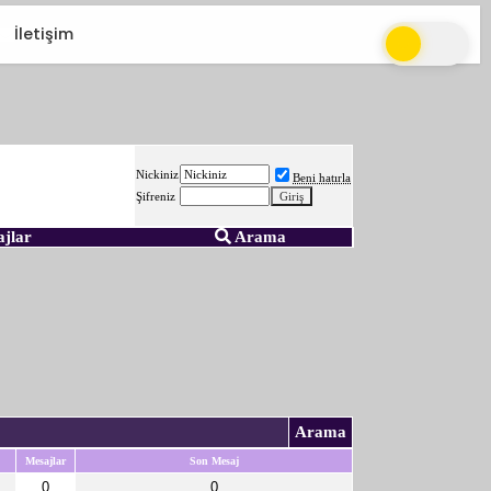
İletişim
Nickiniz
Beni hatırla
Şifreniz
ajlar
Arama
Arama
Mesajlar
Son Mesaj
0
0