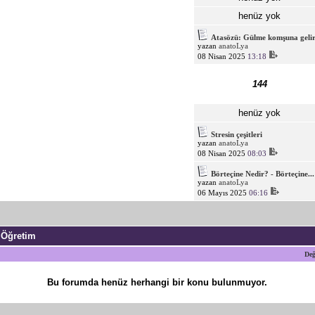
henüz yok
Atasözü: Gülme komşuna gelir.
yazan
anatoLya
08 Nisan 2025
13:18
144
henüz yok
Stresin çeşitleri
yazan
anatoLya
08 Nisan 2025
08:03
Börteçine Nedir? - Börteçine...
yazan
anatoLya
06 Mayıs 2025
06:16
 Öğretim
Değ
Bu forumda henüz herhangi bir konu bulunmuyor.