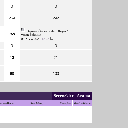
0
0
..
269
292
Deprem Öncesi Neler Oluyor?
165
yazan
Bahtiyar
03 Nisan 2025
17:22
0
0
13
21
90
100
Seçenekler
Arama
erlendirme
Son Mesaj
Cevaplar
Görüntüleme