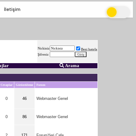
İletişim
Nickiniz
Beni hatırla
Şifreniz
ajlar
Arama
Cevaplar
Görüntüleme
Forum
0
46
Webmaster Genel
0
86
Webmaster Genel
2
171
ForumYeri Cafe