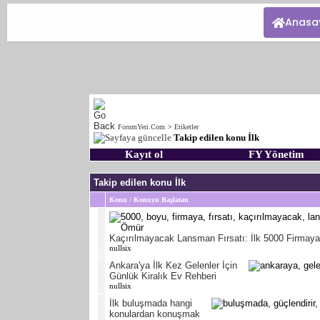
Anasa
ForumYeri.Com
>
Etiketler
Takip edilen konu İlk
Kayıt ol
FY Yönetim
Takip edilen konu İlk
Konu / Konuyu Başlatan
Kaçırılmayacak Lansman Fırsatı: İlk 5000 Firmaya
nullsix
Ankara'ya İlk Kez Gelenler İçin
Günlük Kiralık Ev Rehberi
nullsix
İlk buluşmada hangi
konulardan konuşmak