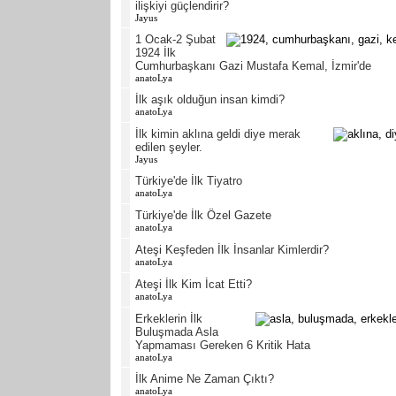
ilişkiyi güçlendirir?
Jayus
1 Ocak-2 Şubat
1924 İlk
Cumhurbaşkanı Gazi Mustafa Kemal, İzmir'de
anatoLya
İlk aşık olduğun insan kimdi?
anatoLya
İlk kimin aklına geldi diye merak
edilen şeyler.
Jayus
Türkiye'de İlk Tiyatro
anatoLya
Türkiye'de İlk Özel Gazete
anatoLya
Ateşi Keşfeden İlk İnsanlar Kimlerdir?
anatoLya
Ateşi İlk Kim İcat Etti?
anatoLya
Erkeklerin İlk
Buluşmada Asla
Yapmaması Gereken 6 Kritik Hata
anatoLya
İlk Anime Ne Zaman Çıktı?
anatoLya