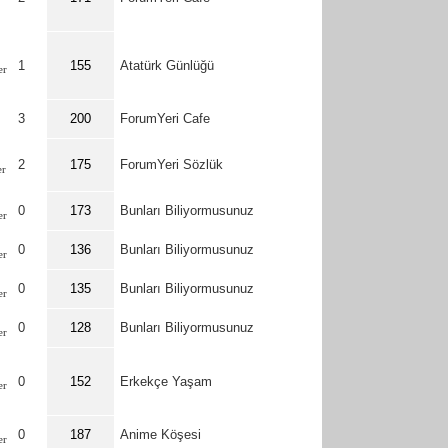
1
155
Atatürk Günlüğü
3
200
ForumYeri Cafe
2
175
ForumYeri Sözlük
0
173
Bunları Biliyormusunuz
0
136
Bunları Biliyormusunuz
0
135
Bunları Biliyormusunuz
0
128
Bunları Biliyormusunuz
0
152
Erkekçe Yaşam
0
187
Anime Köşesi