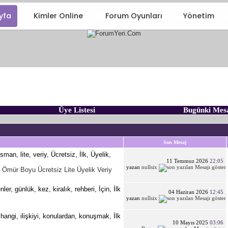
yfa
Kimler Online
Forum Oyunları
Yönetim
Üye Listesi
Bugünki Mes
Son Mesaj
11 Temmuz 2026
22:05
yazan
nullsix
 Ömür Boyu Ücretsiz Lite Üyelik Veriy
04 Haziran 2026
12:45
yazan
nullsix
10 Mayıs 2025
03:06