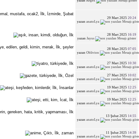
yazan
Regex
29 Mart 2025
20:24
yazan
anatoLya
28 Mart 2025
16:19
yazan
Jayus
28 Mart 2025
07:05
yazan
Oblivion
27 Mart 2025
10:30
yazan
anatoLya
27 Mart 2025
10:02
yazan
anatoLya
19 Mart 2025
12:25
yazan
anatoLya
19 Mart 2025
12:25
yazan
anatoLya
13 Şubat 2025
14:55
yazan
anatoLya
11 Şubat 2025
14:39
yazan
anatoLya