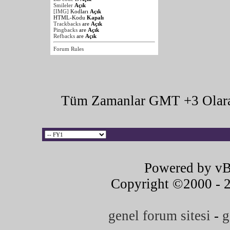
Smileler
Açık
[IMG]
Kodları
Açık
HTML-Kodu
Kapalı
Trackbacks
are
Açık
Pingbacks
are
Açık
Refbacks
are
Açık
Forum Rules
Tüm Zamanlar GMT +3 Olara
Powered by vB
Copyright ©2000 - 20
genel forum sitesi
-
g