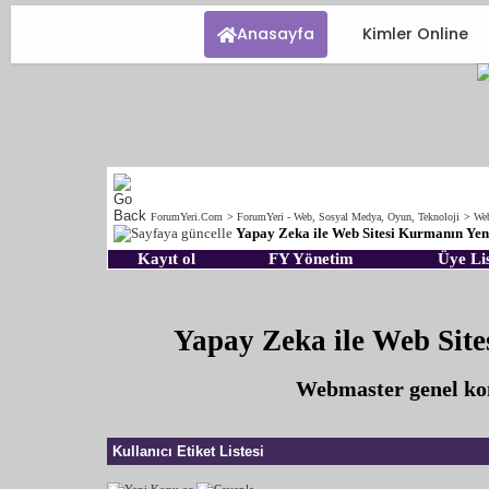
Anasayfa
Kimler Online
ForumYeri.Com
>
ForumYeri - Web, Sosyal Medya, Oyun, Teknoloji
>
Web
Yapay Zeka ile Web Sitesi Kurmanın Yeni
Kayıt ol
FY Yönetim
Üye Lis
Yapay Zeka ile Web Site
Webmaster genel konu
Kullanıcı Etiket Listesi