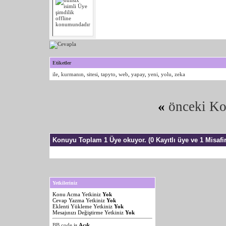
Etiketler
ile
,
kurmanın
,
sitesi
,
tapyto
,
web
,
yapay
,
yeni
,
yolu
,
zeka
«
önceki K
Konuyu Toplam 1 Üye okuyor.
(0 Kayıtlı üye ve 1 Misafir
Yetkileriniz
Konu Acma Yetkiniz
Yok
Cevap Yazma Yetkiniz
Yok
Eklenti Yükleme Yetkiniz
Yok
Mesajınızı Değiştirme Yetkiniz
Yok
BB code
is
Açık