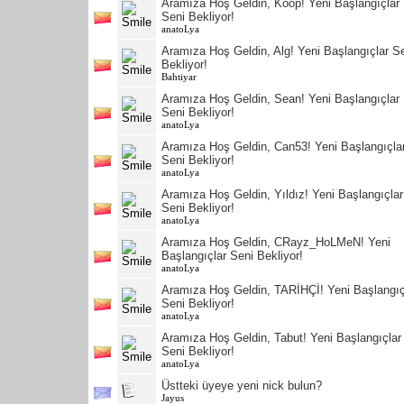
Aramıza Hoş Geldin, Koop! Yeni Başlangıçlar
Seni Bekliyor!
anatoLya
Aramıza Hoş Geldin, Alg! Yeni Başlangıçlar S
Bekliyor!
Bahtiyar
Aramıza Hoş Geldin, Sean! Yeni Başlangıçlar
Seni Bekliyor!
anatoLya
Aramıza Hoş Geldin, Can53! Yeni Başlangıçla
Seni Bekliyor!
anatoLya
Aramıza Hoş Geldin, Yıldız! Yeni Başlangıçlar
Seni Bekliyor!
anatoLya
Aramıza Hoş Geldin, CRayz_HoLMeN! Yeni
Başlangıçlar Seni Bekliyor!
anatoLya
Aramıza Hoş Geldin, TARİHÇİ! Yeni Başlangıç
Seni Bekliyor!
anatoLya
Aramıza Hoş Geldin, Tabut! Yeni Başlangıçlar
Seni Bekliyor!
anatoLya
Üstteki üyeye yeni nick bulun?
Jayus