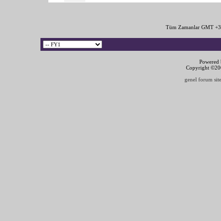
Tüm Zamanlar GMT +3 
Powered b
Copyright ©2000
genel forum site