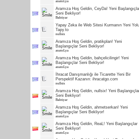
anatoLya
Aramıza Hoş Geldin, CeyDa! Yeni Başlangıçla
Seni Bekliyor!
Bahtiyar
Yapay Zeka ile Web Sitesi Kurmanın Yeni Yolu
Tapy.to
nullsix
Aramıza Hoş Geldin, pratikplan! Yeni
Başlangıçlar Seni Bekliyor!
anatoLya
Aramıza Hoş Geldin, bahçelicilingir! Yeni
Başlangıçlar Seni Bekliyor!
anatoLya
İhracat Danışmanlığı ile Ticarette Yeni Bir
Perspektif Kazanın: ihracatgo.com
nullsix
Aramıza Hoş Geldin, nullsix! Yeni Başlangıçla
Seni Bekliyor!
Bahtiyar
Aramıza Hoş Geldin, ahmetserkan! Yeni
Başlangıçlar Seni Bekliyor!
anatoLya
Aramıza Hoş Geldin, ReaL! Yeni Başlangıçlar
Seni Bekliyor!
anatoLya