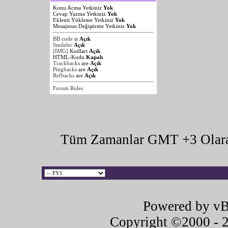
Konu Acma Yetkiniz
Yok
Cevap Yazma Yetkiniz
Yok
Eklenti Yükleme Yetkiniz
Yok
Mesajınızı Değiştirme Yetkiniz
Yok
BB code
is
Açık
Smileler
Açık
[IMG]
Kodları
Açık
HTML-Kodu
Kapalı
Trackbacks
are
Açık
Pingbacks
are
Açık
Refbacks
are
Açık
Forum Rules
Tüm Zamanlar GMT +3 Olara
Powered by vB
Copyright ©2000 - 20