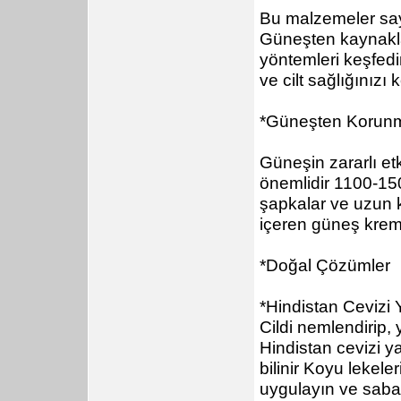
Bu malzemeler saye
Güneşten kaynakla
yöntemleri keşfedin
ve cilt sağlığınızı
*Güneşten Korunm
Güneşin zararlı et
önemlidir 1100-150
şapkalar ve uzun 
içeren güneş krem
*Doğal Çözümler
*Hindistan Cevizi 
Cildi nemlendirip,
Hindistan cevizi ya
bilinir Koyu lekele
uygulayın ve saba