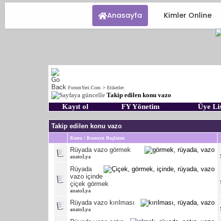
Anasayfa
Kimler Online
ForumYeri.Com
>
Etiketler
Takip edilen konu vazo
Kayıt ol
FY Yönetim
Üye Lis
Takip edilen konu vazo
Konu / Konuyu Başlatan
Rüyada vazo görmek
anatoLya
Rüyada
vazo içinde
çiçek görmek
anatoLya
Rüyada vazo kırılması
anatoLya