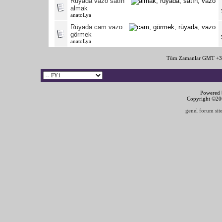
Rüyada vazo satın
almak
anatoLya
Rüyada cam vazo
görmek
anatoLya
Tüm Zamanlar GMT +3 
Powered b
Copyright ©2000
genel forum site