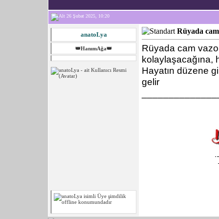
26 Şubat 2025, 10:20
Rüyada cam
anatoLya
Rüyada cam vazo g
👑HanımAğa👑
kolaylaşacağına, ha
Hayatın düzene gir
gelir
______________