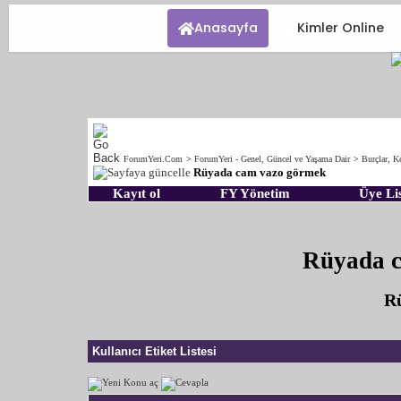
Anasayfa
Kimler Online
ForumYeri.Com
>
ForumYeri - Genel, Güncel ve Yaşama Dair
>
Burçlar, Ke
Rüyada cam vazo görmek
Kayıt ol
FY Yönetim
Üye Lis
Rüyada 
Rü
Kullanıcı Etiket Listesi