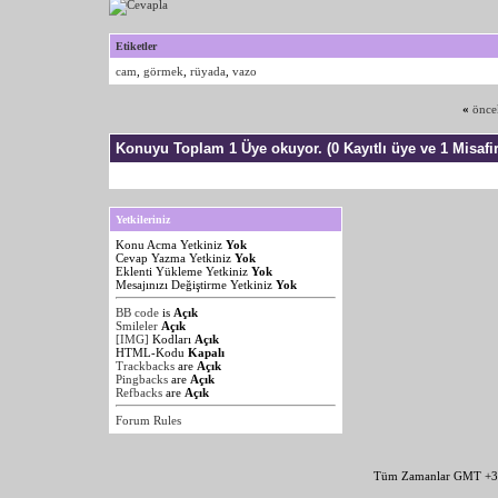
Etiketler
cam
,
görmek
,
rüyada
,
vazo
«
önce
Konuyu Toplam 1 Üye okuyor.
(0 Kayıtlı üye ve 1 Misafir
Yetkileriniz
Konu Acma Yetkiniz
Yok
Cevap Yazma Yetkiniz
Yok
Eklenti Yükleme Yetkiniz
Yok
Mesajınızı Değiştirme Yetkiniz
Yok
BB code
is
Açık
Smileler
Açık
[IMG]
Kodları
Açık
HTML-Kodu
Kapalı
Trackbacks
are
Açık
Pingbacks
are
Açık
Refbacks
are
Açık
Forum Rules
Tüm Zamanlar GMT +3 