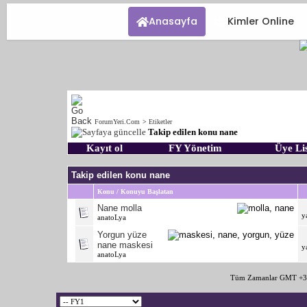
Anasayfa
Kimler Online
ForumYeri.Com
>
Etiketler
Takip edilen konu nane
Kayıt ol
FY Yönetim
Üye Lis
Takip edilen konu nane
Konu / Konuyu Başlatan
Nane molla
y
anatoLya
Yorgun yüze
nane maskesi
y
anatoLya
Tüm Zamanlar GMT +3 