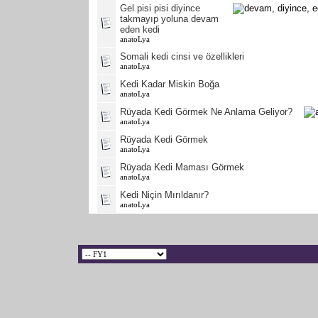
Gel pisi pisi diyince
takmayıp yoluna devam
eden kedi
anatoLya
Somali kedi cinsi ve özellikleri
anatoLya
Kedi Kadar Miskin Boğa
anatoLya
Rüyada Kedi Görmek Ne Anlama Geliyor?
anatoLya
Rüyada Kedi Görmek
anatoLya
Rüyada Kedi Maması Görmek
anatoLya
Kedi Niçin Mırıldanır?
anatoLya