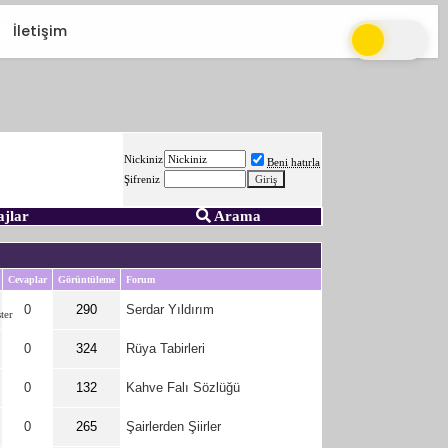
İletişim
Nickiniz
Beni hatırla
Şifreniz
ajlar
Arama
Cevaplar
Görüntüleme
Forum
0
290
Serdar Yıldırım
0
324
Rüya Tabirleri
0
132
Kahve Falı Sözlüğü
0
265
Şairlerden Şiirler