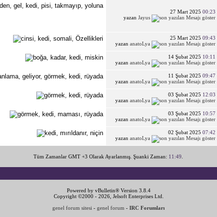
27 Mart 2025
00:23
yazan
Jayus
25 Mart 2025
09:43
yazan
anatoLya
14 Şubat 2025
10:11
yazan
anatoLya
11 Şubat 2025
09:47
yazan
anatoLya
03 Şubat 2025
12:03
yazan
anatoLya
03 Şubat 2025
10:57
yazan
anatoLya
02 Şubat 2025
07:42
yazan
anatoLya
Tüm Zamanlar GMT +3 Olarak Ayarlanmış. Şuanki Zaman:
11:49
.
Powered by vBulletin® Version 3.8.4
Copyright ©2000 - 2026, Jelsoft Enterprises Ltd.
genel forum sitesi
-
genel forum
-
IRC Forumları