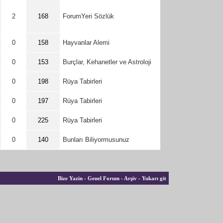
2
168
ForumYeri Sözlük
0
158
Hayvanlar Alemi
0
153
Burçlar, Kehanetler ve Astroloji
0
198
Rüya Tabirleri
0
197
Rüya Tabirleri
0
225
Rüya Tabirleri
0
140
Bunları Biliyormusunuz
Bize Yazin
-
Genel Forum
-
Arşiv
-
Yukarı git