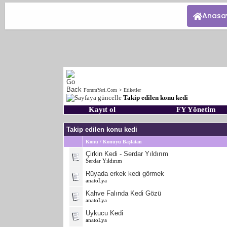
Anasa
ForumYeri.Com
>
Etiketler
Takip edilen konu kedi
Kayıt ol
FY Yönetim
Takip edilen konu kedi
Konu / Konuyu Başlatan
Çirkin Kedi - Serdar Yıldırım
Serdar Yıldırım
Rüyada erkek kedi görmek
anatoLya
Kahve Falında Kedi Gözü
anatoLya
Uykucu Kedi
anatoLya