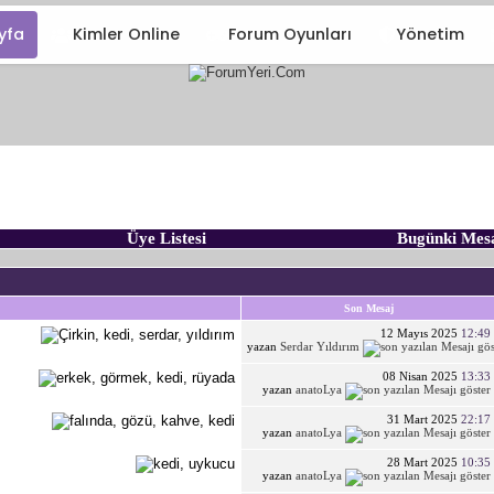
yfa
Kimler Online
Forum Oyunları
Yönetim
Üye Listesi
Bugünki Mes
Son Mesaj
12 Mayıs 2025
12:49
yazan
Serdar Yıldırım
08 Nisan 2025
13:33
yazan
anatoLya
31 Mart 2025
22:17
yazan
anatoLya
28 Mart 2025
10:35
yazan
anatoLya