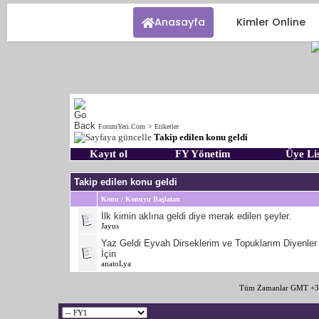
Anasayfa
Kimler Online
ForumYeri.Com
>
Etiketler
Takip edilen konu geldi
Kayıt ol
FY Yönetim
Üye Lis
Takip edilen konu geldi
Konu / Konuyu Başlatan
İlk kimin aklına geldi diye merak edilen şeyler.
Jayus
Yaz Geldi Eyvah Dirseklerim ve Topuklarım Diyenler
İçin
anatoLya
Tüm Zamanlar GMT +3 