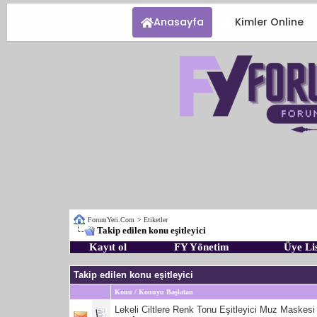
Anasayfa
Kimler Online
ForumYeri.Com
>
Etiketler
Takip edilen konu eşitleyici
Kayıt ol
FY Yönetim
Üye Lis
Takip edilen konu eşitleyici
Konu / Konuyu Başlatan
Lekeli Ciltlere Renk Tonu Eşitleyici Muz Maskesi