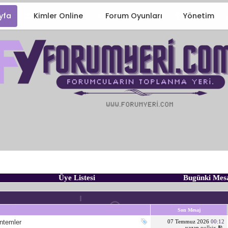
yfa
Kimler Online
Forum Oyunları
Yönetim
Üye Listesi
Bugünki Mes
Son Mesaj
ntemler
07 Temmuz 2026
00:12
yazan
nullsix