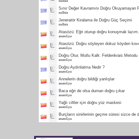
nullsix
Sınır Değer Kavramını Doğru Okuyamayan Fi
nullsix
Jeneratör Kiralama ile Doğru Güç Seçimi
nullsix
Atasözü: Eğri oturup doğru konuşmak lazım
anatoLya
Atasözü: Doğru söyleyen dokuz köyden kovu
anatoLya
Doğru Otur, Mutlu Kalk: Feldenkrais Metodu
anatoLya
Doğru Aydınlatma Nedir ?
anatoLya
Annelerin doğru bildiği yanlışlar
anatoLya
Baca eğri de olsa duman doğru çıkar
anatoLya
Yağlı ciltler için doğru yüz maskesi
anatoLya
Burçların sinirlerinin geçme süresi sizce de
anatoLya