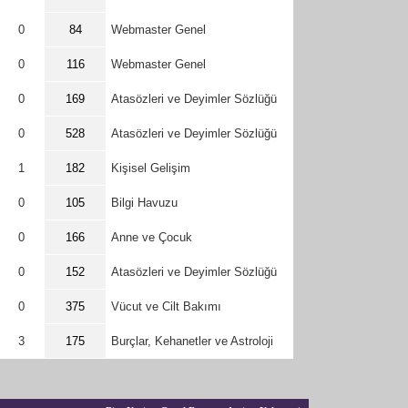
0
84
Webmaster Genel
0
116
Webmaster Genel
0
169
Atasözleri ve Deyimler Sözlüğü
0
528
Atasözleri ve Deyimler Sözlüğü
1
182
Kişisel Gelişim
0
105
Bilgi Havuzu
0
166
Anne ve Çocuk
0
152
Atasözleri ve Deyimler Sözlüğü
0
375
Vücut ve Cilt Bakımı
3
175
Burçlar, Kehanetler ve Astroloji