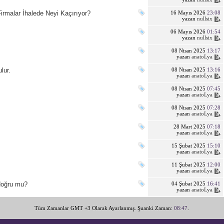
rmalar İhalede Neyi Kaçırıyor?
16 Mayıs 2026
23:08
yazan
nullsix
06 Mayıs 2026
01:54
yazan
nullsix
.
08 Nisan 2025
13:17
yazan
anatoLya
lur.
08 Nisan 2025
13:16
yazan
anatoLya
08 Nisan 2025
07:45
yazan
anatoLya
08 Nisan 2025
07:28
yazan
anatoLya
28 Mart 2025
07:18
yazan
anatoLya
15 Şubat 2025
15:10
yazan
anatoLya
11 Şubat 2025
12:00
yazan
anatoLya
 doğru mu?
04 Şubat 2025
16:41
yazan
anatoLya
Tüm Zamanlar GMT +3 Olarak Ayarlanmış. Şuanki Zaman:
08:47
.