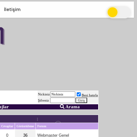
İletişim
Nickiniz
Beni hatırla
Şifreniz
ajlar
Arama
Cevaplar
Görüntüleme
Forum
0
36
Webmaster Genel