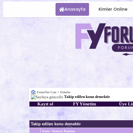
Anasayfa
Kimler Online
ForumYeri.Com
>
Etiketler
Takip edilen konu demektir
Kayıt ol
FY Yönetim
Üye Lis
Takip edilen konu demektir
Konu / Konuyu Başlatan