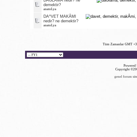
DAĞLAMA nedir? ne
demektir?
anatoLya
DA^VET MAKÂMI
nedir? ne demektir?
anatoLya
Tüm Zamanlar GMT +3 
Powered b
Copyright ©2000
genel forum site