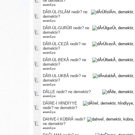
ne demektir?
anatoLya
DÂR-ÜL-İSLÂM nedir? ne
demektir?
anatoLya
DÂR-ÜL-GURÛR nedir? ne
demektir?
anatoLya
DÂR-ÜL-CEZÂ nedir? ne
demektir?
anatoLya
DÂR-ÜL-BEKÂ nedir? ne
demektir?
anatoLya
DÂR-UL-UKBÂ nedir? ne
demektir?
anatoLya
DÂLLE nedir? ne demektir?
anatoLya
DÂİRE-İ HİNDİYYE
nedir? ne demektir?
anatoLya
DAHVE-İ KÜBRÂ nedir?
ne demektir?
anatoLya