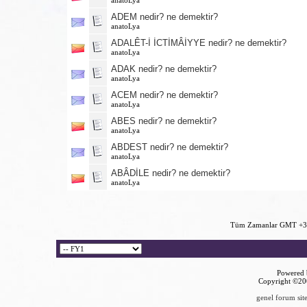
ADEM nedir? ne demektir?
anatoLya
ADALÊT-İ İCTİMÂİYYE nedir? ne demektir?
anatoLya
ADAK nedir? ne demektir?
anatoLya
ACEM nedir? ne demektir?
anatoLya
ABES nedir? ne demektir?
anatoLya
ABDEST nedir? ne demektir?
anatoLya
ABÂDİLE nedir? ne demektir?
anatoLya
Tüm Zamanlar GMT +3 
Powered b
Copyright ©2000
genel forum site