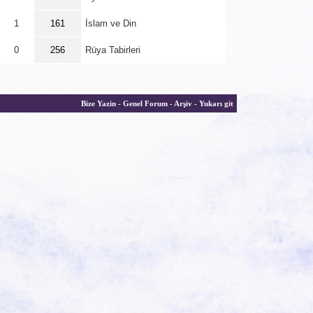
1
161
İslam ve Din
0
256
Rüya Tabirleri
Bize Yazin
-
Genel Forum
-
Arşiv
-
Yukarı git