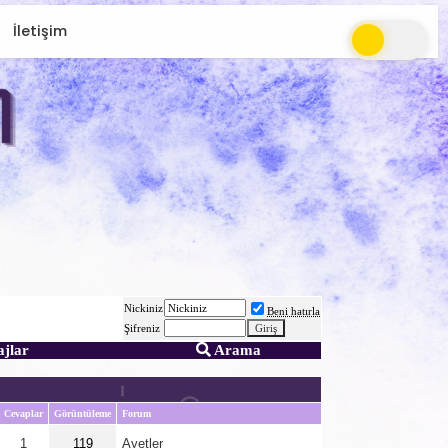
İletişim
Nickiniz
Beni hatırla
Şifreniz
ajlar
Arama
Cevaplar
Görüntüleme
Forum
1
119
Ayetler