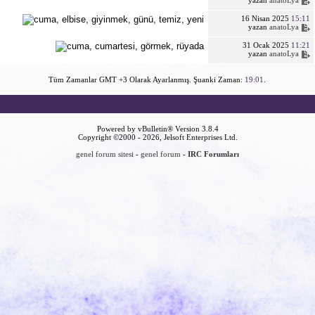
16 Nisan 2025
15:11
yazan
anatoLya
31 Ocak 2025
11:21
yazan
anatoLya
Tüm Zamanlar GMT +3 Olarak Ayarlanmış. Şuanki Zaman:
19:01
.
Powered by vBulletin® Version 3.8.4
Copyright ©2000 - 2026, Jelsoft Enterprises Ltd.
genel forum sitesi
-
genel forum
-
IRC Forumları