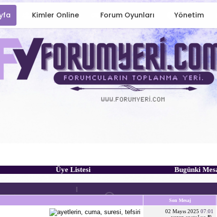
yfa
Kimler Online
Forum Oyunları
Yönetim
Üye Listesi
Bugünki Mes
Son Mesaj
02 Mayıs 2025
07:01
yazan
anatoLya